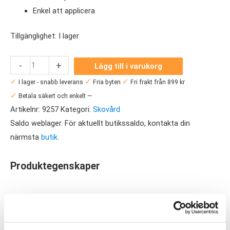
Enkel att applicera
Tillgänglighet:
I lager
Springyard
-
+
Lägg till i varukorg
Shoe
✓
✓
✓
I lager - snabb leverans
Fria byten
Fri frakt från 899 kr
White
✓
Betala säkert och enkelt —
mängd
Artikelnr:
9257
Kategori:
Skovård
Saldo weblager. För aktuellt butikssaldo, kontakta din
närmsta
butik
.
Produktegenskaper
Springyard Shoe White är en vitpigmenterad skofärg för dina
vita sneakers och skor. Perfekt för att bibehålla den fräscha
vita färgen på dina skor, bara att applicera med hjälp av