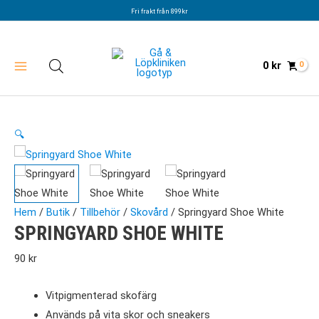
Hoppa
Fri frakt från 899kr
till
innehåll
0
kr
🔍
Hem
/
Butik
/
Tillbehör
/
Skovård
/ Springyard Shoe White
SPRINGYARD SHOE WHITE
90
kr
Vitpigmenterad skofärg
Används på vita skor och sneakers