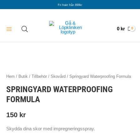
Hoppa
Fri frakt från 899kr
till
innehåll
0
kr
Hem
/
Butik
/
Tillbehör
/
Skovård
/ Springyard Waterproofing Formula
SPRINGYARD WATERPROOFING
FORMULA
150
kr
Skydda dina skor med impregneringsspray.