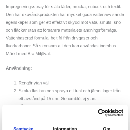
Impregneringsspray för släta läder, mocka, nubuck och textil.
Den här skovårdsprodukten har mycket goda vattenavvisande
egenskaper som ger ett effektivt skydd mot väta, smuts, snö
och fläckar utan att försämra materialets andningsförmåga.
Vattenbaserad formula, helt fri från drivgaser och
fluorkarboner. Så skonsam att den kan användas inomhus.
Märkt med Bra Miljöval.
Användning:
Rengör ytan väl.
Skaka flaskan och spraya ett tunt och jämnt lager från
ett avstånd på 15 cm. Genomblöt ej ytan.
Låt torka naturligt i 24 timmar.
OBS! Testa alltid på dold yta först.
Samtycke
Information
Om