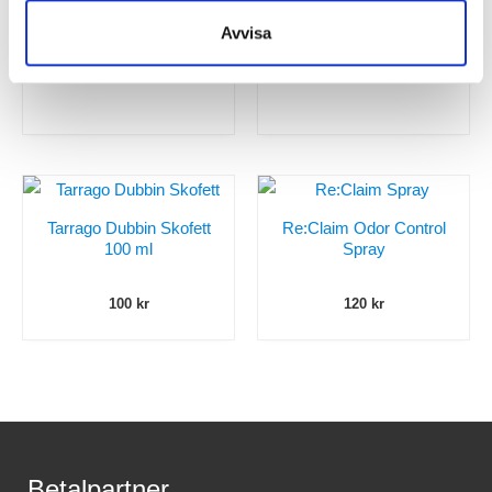
130
kr
100
kr
Avvisa
+4 More
Tarrago Dubbin Skofett
Re:Claim Odor Control
100 ml
Spray
100
kr
120
kr
Betalpartner