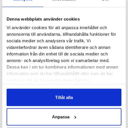
Skydda
: Kom ihåg att alltid skydda skorna mot smuts och
väta genom impregnering. Även nya skor behöver
Denna webbplats använder cookies
impregneras innan de används första gången. Använd
Vi använder cookies för att anpassa innehållet och
regelbundet.
annonserna till användarna, tillhandahålla funktioner för
sociala medier och analysera vår trafik. Vi
vidarebefordrar även sådana identifierare och annan
Recensioner
information från din enhet till de sociala medier och
annons- och analysföretag som vi samarbetar med.
Dessa kan i sin tur kombinera informationen med annan
information som du har tillhandahållit eller som de har
samlat in när du har använt deras tjänster.
Andra köpte också...
Tillåt alla
SmellWell
Tarrago Shoe Stretch
Anpassa