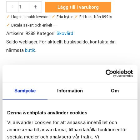
Trainer
-
+
Lägg till i varukorg
Armour
✓
✓
✓
I lager - snabb leverans
Fria byten
Fri frakt från 899 kr
Big
✓
Betala säkert och enkelt —
Toe
Artikelnr:
9288
Kategori:
Skovård
Hole
Saldo weblager. För aktuellt butikssaldo, kontakta din
Preventer
närmsta
butik
.
mängd
Produktegenskaper
Har du en vana att det går hål på dina skor vid stortån eller på
Samtycke
Information
Om
den främre delen av foten? Då är det Trainer Armour Big Toe
Hole Preventer som är svaret på dina bekymmer. Svart eller
vit samt anpassad för höger och vänster fot. Enkel att klistra
Denna webbplats använder cookies
in och fungerar både i förebyggande syfte eller som ett
Vi använder cookies för att anpassa innehållet och
lagningskit om det redan gått hål.
annonserna till användarna, tillhandahålla funktioner för
sociala medier och analysera vår trafik. Vi