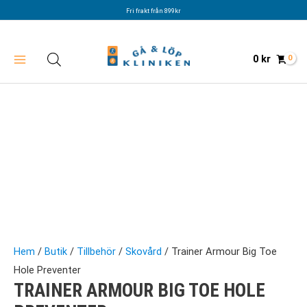
Hoppa
Fri frakt från 899kr
till
innehåll
0
kr
Hem
/
Butik
/
Tillbehör
/
Skovård
/ Trainer Armour Big Toe
Hole Preventer
TRAINER ARMOUR BIG TOE HOLE