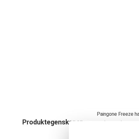
Paingone Freeze har
Produktegenskaper
en frisk doft av mi
gelen gör att den in