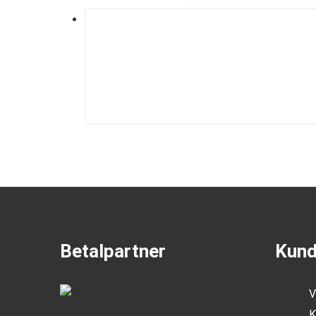
Betalpartner
Kund
V
K