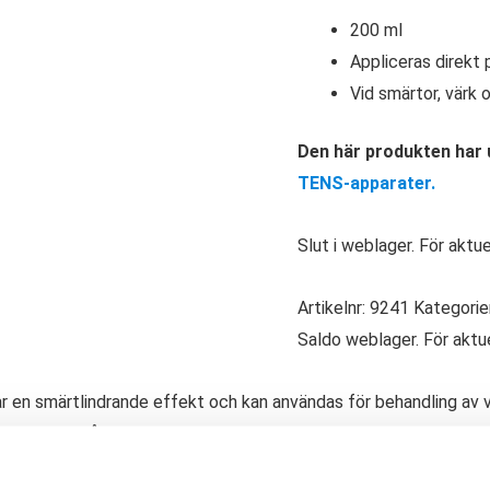
200 ml
Appliceras direkt
Vid smärtor, värk
Den här produkten har u
TENS-apparater.
Slut i weblager. För aktu
Artikelnr:
9241
Kategorie
Saldo weblager. För aktu
 en smärtlindrande effekt och kan användas för behandling av v
nt. Den innehåller ispropylalkohol som ger en kylande lindring av 
te klibbar.