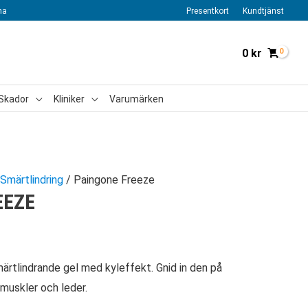
na
Presentkort
Kundtjänst
0
kr
Skador
Kliniker
Varumärken
Smärtlindring
/ Paingone Freeze
EEZE
ärtlindrande gel med kyleffekt. Gnid in den på
muskler och leder.