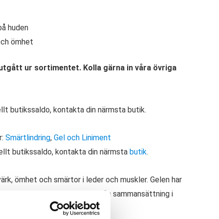
 på huden
 och ömhet
tgått ur sortimentet. Kolla gärna in våra övriga
ellt butikssaldo, kontakta din närmsta butik.
r:
Smärtlindring
,
Gel och Liniment
ellt butikssaldo, kontakta din närmsta
butik
.
ärk, ömhet och smärtor i leder och muskler. Gelen har
den kroppsdel du smörjer in. En fin sammansättning i