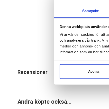
Volym: 200 
Samtycke
Applicera en
Använd max 
Denna webbplats använder 
Se också til
Vi använder cookies för att a
och analysera vår trafik. Vi v
medier och annons- och anal
information som du har tillhan
Recensioner
Avvisa
Andra köpte också...