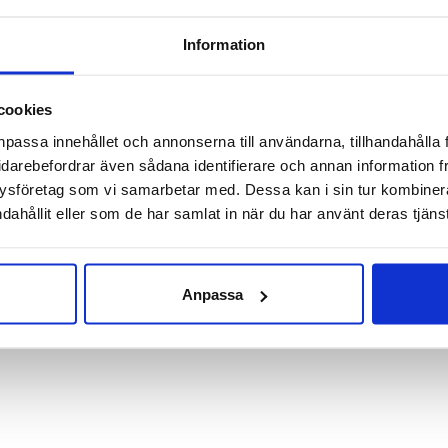
ml
Information
 liten mängd direkt på ditt smärtande område. Massera därefter f
fyra gånger per dag.
cookies
l att du tvättar händerna med kallt vatten efter att du masserat
npassa innehållet och annonserna till användarna, tillhandahålla 
idarebefordrar även sådana identifierare och annan information frå
ysföretag som vi samarbetar med. Dessa kan i sin tur kombine
dahållit eller som de har samlat in när du har använt deras tjänst
Anpassa