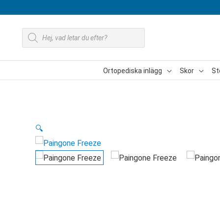
Hoppa
till
Produktsökning
innehåll
Ortopediska inlägg
Skor
St
🔍