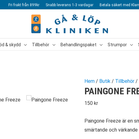
Fri frakt från 899kr
Snabb leverans 1-3 vardagar
Betala säkert med Klar
öd & skydd
Tillbehör
Behandlingspaket
Strumpor
Hem
/
Butik
/
Tillbehör
/
PAINGONE FR
150
kr
Paingone Freeze är en sm
smärtande och värkande 