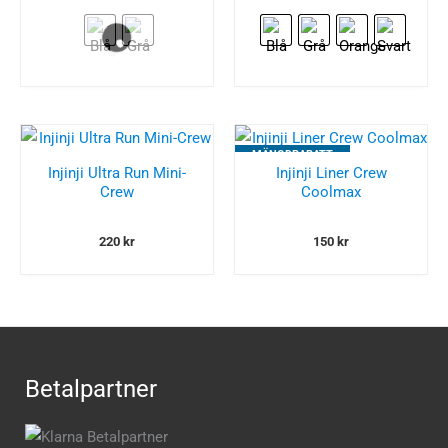
MÄNGDRABATT
Injinji Ultra Run Mini-
Injinji Liner Crew
Crew
Coolmax
220
kr
150
kr
Betalpartner