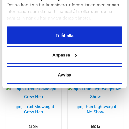
L/XL = 44.5-47.5
Dessa kan i sin tur kombinera informationen med annan
information som du har tillhandahållit eller som de har
Injinjis artikelnummer:
IJ0020
samlat in när du har använt deras tjänster.
Tillåt alla
Recensioner
Anpassa
Andra köpte också...
Avvisa
Injinji Trail Midweight
Injinji Run Lightweight
Crew Herr
No-Show
210
kr
160
kr