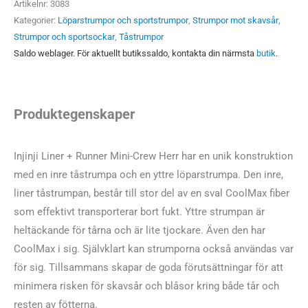
Artikelnr:
3083
Herr
Kategorier:
Löparstrumpor och sportstrumpor
,
Strumpor mot skavsår
,
mängd
Strumpor och sportsockar
,
Tåstrumpor
Saldo weblager. För aktuellt butikssaldo, kontakta din närmsta
butik
.
Produktegenskaper
Injinji Liner + Runner Mini-Crew Herr har en unik konstruktion
med en inre tåstrumpa och en yttre löparstrumpa. Den inre,
liner tåstrumpan, består till stor del av en sval CoolMax fiber
som effektivt transporterar bort fukt. Yttre strumpan är
heltäckande för tårna och är lite tjockare. Även den har
CoolMax i sig. Självklart kan strumporna också användas var
för sig. Tillsammans skapar de goda förutsättningar för att
minimera risken för skavsår och blåsor kring både tår och
resten av fötterna.