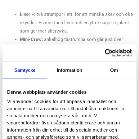
Liner +:
två strumpor i ett. för att minska skav och öka
skyddet. En inre tunn liner och en yttre något rejälare
som ger mer slitstyrka.
Mini-Crew:
ankelhög tåstrumpa som går just över
fotknölarna.
Material:
Samtycke
Information
Om
Inre Liner tåstrumpa – 63% CoolMax EcoMade® 33%
Nylon 4% Lycra®.
Denna webbplats använder cookies
Yttre strumpa – 33% CoolMax EcoMade® 65% Nylon
Vi använder cookies för att anpassa innehållet och
2% Lycra®
annonserna till användarna, tillhandahålla funktioner för
sociala medier och analysera vår trafik. Vi
Storleksguide
vidarebefordrar även sådana identifierare och annan
information från din enhet till de sociala medier och
S/M = 37-44
annons- och analysföretag som vi samarbetar med.