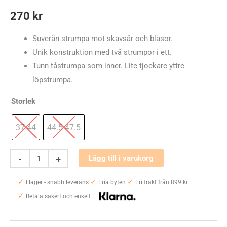
270
kr
Suverän strumpa mot skavsår och blåsor.
Unik konstruktion med två strumpor i ett.
Tunn tåstrumpa som inner. Lite tjockare yttre
löpstrumpa.
Storlek
37-44
44.5-47.5
Injinji
-
+
Lägg till i varukorg
Liner
✓
✓
✓
+
I lager - snabb leverans
Fria byten
Fri frakt från 899 kr
✓
Runner
Betala säkert och enkelt —
Mini-
Crew