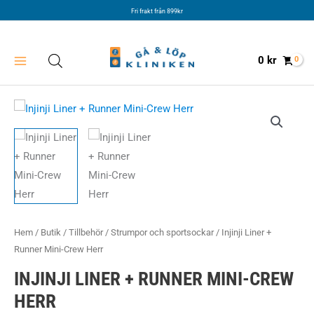
Hoppa
Fri frakt från 899kr
till
innehåll
0
kr
Hem
/
Butik
/
Tillbehör
/
Strumpor och sportsockar
/ Injinji Liner +
Runner Mini-Crew Herr
INJINJI LINER + RUNNER MINI-CREW
HERR