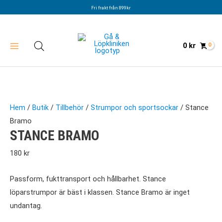
Hoppa
Fri frakt från 899kr
till
innehåll
0
kr
Hem
/
Butik
/
Tillbehör
/
Strumpor och sportsockar
/ Stance
Bramo
STANCE BRAMO
180
kr
Passform, fukttransport och hållbarhet. Stance
löparstrumpor är bäst i klassen. Stance Bramo är inget
undantag.