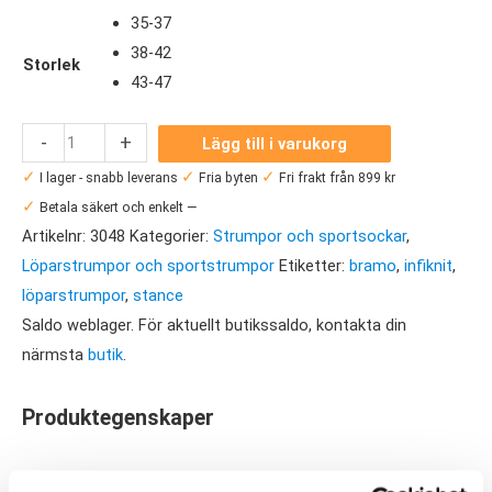
35-37
38-42
Storlek
43-47
Stance
-
+
Lägg till i varukorg
Bramo
✓
✓
✓
I lager - snabb leverans
Fria byten
Fri frakt från 899 kr
mängd
✓
Betala säkert och enkelt —
Artikelnr:
3048
Kategorier:
Strumpor och sportsockar
,
Löparstrumpor och sportstrumpor
Etiketter:
bramo
,
infiknit
,
löparstrumpor
,
stance
Saldo weblager. För aktuellt butikssaldo, kontakta din
närmsta
butik
.
Produktegenskaper
Passform, fukttransport och hållbarhet. Stance