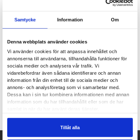
löparstrumpor är bäst i klassen. Stance Bramo är inget
undantag. Vill du ha strumpor som håller för evigt så är det
Samtycke
Information
Om
Stance modeller med Infiknit
™
teknologi du ska handla. De
rispas inte upp och håller längre än vad vi trodde var möjligt
för en träningsstrumpa.
Denna webbplats använder cookies
Vi använder cookies för att anpassa innehållet och
Infiknit
™
– Håller för evigt
annonserna till användarna, tillhandahålla funktioner för
Höger- vänstersydda
sociala medier och analysera vår trafik. Vi
vidarebefordrar även sådana identifierare och annan
Material:
72% Nylon, 5% Bomull, 18% Polyester, 5% Elastane
information från din enhet till de sociala medier och
annons- och analysföretag som vi samarbetar med.
Dessa kan i sin tur kombinera informationen med annan
information som du har tillhandahållit eller som de har
Recensioner
samlat in när du har använt deras tjänster.
Tillåt alla