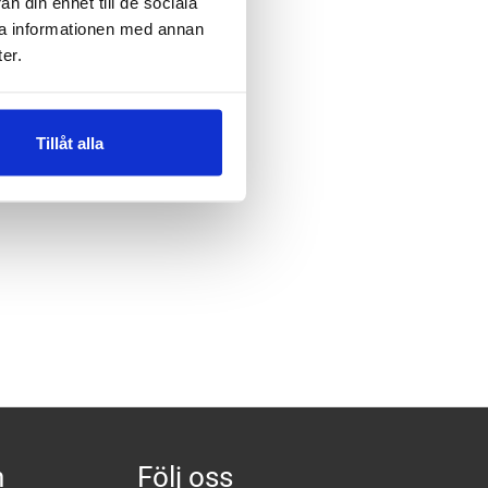
n din enhet till de sociala
ra informationen med annan
er.
Tillåt alla
n
Följ oss