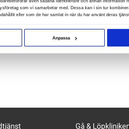
idarebefordrar även sådana identifierare och annan information frå
ysföretag som vi samarbetar med. Dessa kan i sin tur kombine
lf längd – knähög strumpa
dahållit eller som de har samlat in när du har använt deras tjänst
tersydda
, 30% Polyester, 29% Ull, 3% Elastane
Anpassa
tjänst
Gå & Löpklinike