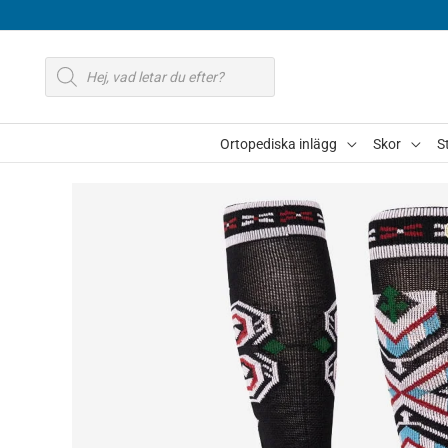
Hoppa
till
Produktsökning
innehåll
Ortopediska inlägg
Skor
S