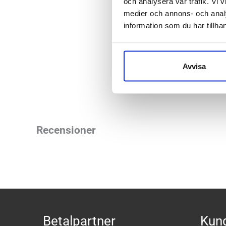
och analysera vår trafik. Vi v
medier och annons- och anal
Over the ca
information som du har tillhan
Höger- väns
Material:
38% Nylon
Avvisa
Recensioner
Betalpartner
Kund