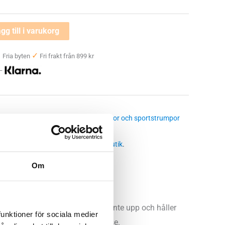
gg till i varukorg
✓
✓
Fria byten
Fri frakt från 899 kr
 —
ortsockar
,
Ullstrumpor
,
Löparstrumpor och sportstrumpor
urgh 2
,
stance
,
ull
,
vinterstrumpa
 butikssaldo, kontakta din närmsta
butik
.
Om
ologi du ska handla. De rispas inte upp och håller
funktioner för sociala medier
e. Tror du oss inte så testa och se.