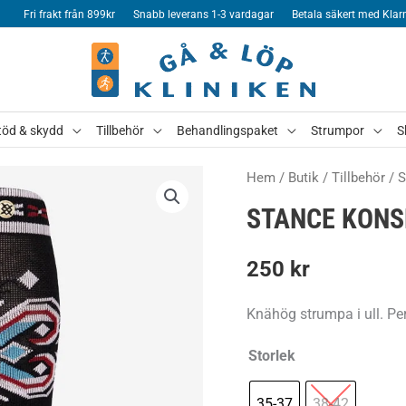
Fri frakt från 899kr
Snabb leverans 1-3 vardagar
Betala säkert med Klar
töd & skydd
Tillbehör
Behandlingspaket
Strumpor
S
Hem
/
Butik
/
Tillbehör
/
S
STANCE KONS
250
kr
Knähög strumpa i ull. Per
Storlek
35-37
38-42