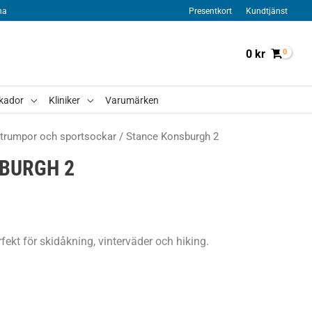
na
Presentkort
Kundtjänst
0
kr
kador
Kliniker
Varumärken
trumpor och sportsockar
/ Stance Konsburgh 2
BURGH 2
fekt för skidåkning, vinterväder och hiking.