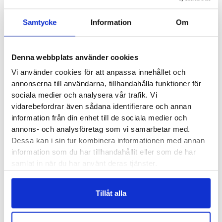
blommor. Men inser i samma stund som vi släpper blicken
från dessa underbara strumpor att vi fortfarande befinner oss
Samtycke
Information
Om
kvar på fel sida ekvatorn. Inget fel med det. På med
strumporna, välj valfria shorts och en matchande färggrann
hawaiiskjorta så ska du se att sommarhumöret är på topp.
Denna webbplats använder cookies
Vi använder cookies för att anpassa innehållet och
Höger- vänstersydda.
annonserna till användarna, tillhandahålla funktioner för
Förstärkt över tå och häl.
sociala medier och analysera vår trafik. Vi
vidarebefordrar även sådana identifierare och annan
information från din enhet till de sociala medier och
Material:
94% Polyester, 4% Elastane, 2% Nylon
annons- och analysföretag som vi samarbetar med.
Dessa kan i sin tur kombinera informationen med annan
information som du har tillhandahållit eller som de har
Recensioner
samlat in när du har använt deras tjänster.
Tillåt alla
Besökta produkter