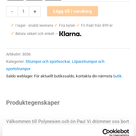
Stance
-
+
Lägg till i varukorg
Pau
✓
✓
✓
ST
I lager - snabb leverans
Fria byten
Fri frakt från 899 kr
✓
Crew
Betala säkert och enkelt —
mängd
Artikelnr:
3036
Kategorier:
Strumpor och sportsockar
,
Löparstrumpor och
sportstrumpor
Saldo weblager. För aktuellt butikssaldo, kontakta din närmsta
butik
.
Produktegenskaper
Välkommen till Polynesien och ön Pau! Vi drömmer oss bort
till varmare breddgrader, tropiska öar och färggranna