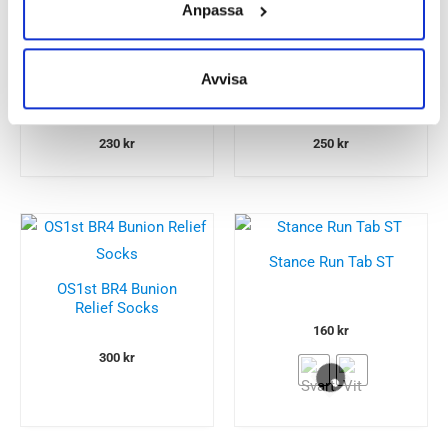
Anpassa
Stance Run Forrest Run
Stance I´m Late
Avvisa
230
kr
250
kr
Stance Run Tab ST
OS1st BR4 Bunion
Relief Socks
160
kr
300
kr