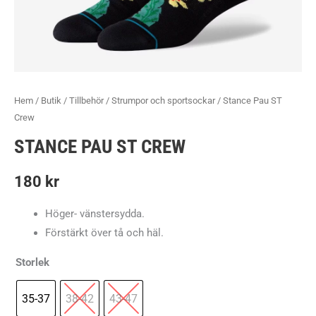
Hem
/
Butik
/
Tillbehör
/
Strumpor och sportsockar
/ Stance Pau ST
Crew
STANCE PAU ST CREW
180
kr
Höger- vänstersydda.
Förstärkt över tå och häl.
Storlek
35-37
38-42
43-47