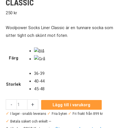
CLASSIC
250
kr
Woolpower Socks Liner Classic är en tunnare socka som
sitter tight och skönt mot foten.
Färg
36-39
40-44
Storlek
45-48
Woolpower
-
+
Lägg till i varukorg
Socks
✓
✓
✓
I lager - snabb leverans
Fria byten
Fri frakt från 899 kr
Skilled
✓
Betala säkert och enkelt —
Liner