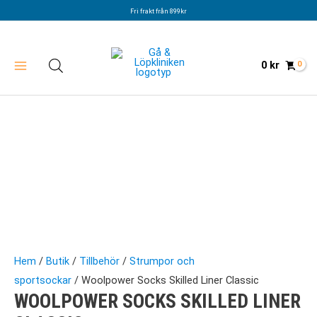
Hoppa
Fri frakt från 899kr
till
innehåll
0
kr
Hem
/
Butik
/
Tillbehör
/
Strumpor och
sportsockar
/ Woolpower Socks Skilled Liner Classic
WOOLPOWER SOCKS SKILLED LINER