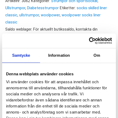
Artikelnr:
3062
Kategorier:
Strumpor och sportsockar
,
Classic
Ullstrumpor
,
Diabetesstrumpor
Etiketter:
socks skilled liner
mängd
classic
,
ullstrumpor
,
woolpower
,
woolpower socks liner
classic
Saldo weblager. För aktuellt butikssaldo, kontakta din
närmsta
butik
.
Produktegenskaper
Samtycke
Information
Om
Woolpower Socks Liner Classic är en tunnare socka som
Denna webbplats använder cookies
sitter tight och skönt mot foten. Woolpower Liner Socks bär
du närmast huden, detta för att merinoullens alla egenskaper
Vi använder cookies för att anpassa innehållet och
annonserna till användarna, tillhandahålla funktioner för
ska komma till nytta. Önskar du öka isoleringen och ha ännu
sociala medier och analysera vår trafik. Vi
mer värme kan du dra på dig fler lager med sockor.
vidarebefordrar även sådana identifierare och annan
information från din enhet till de sociala medier och
Alla Woolpowersockor tillverkas hela vägen från garn till
annons- och analysföretag som vi samarbetar med.
färdig produkt i Woolpowers fabrik i Östersund.