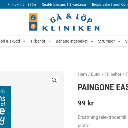
Fri frakt från 899kr
Snabb leverans 1-3 vardagar
Betala säkert med Klar
töd & skydd
Tillbehör
Behandlingspaket
Strumpor
S
Hem
/
Butik
/
Tillbehör
/
T
PAINGONE EA
99
kr
Ersättningselektroder til
plattor.