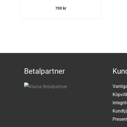
700
kr
Betalpartner
Kund
Vanlig
Köpvill
Integri
Kundtj
Present