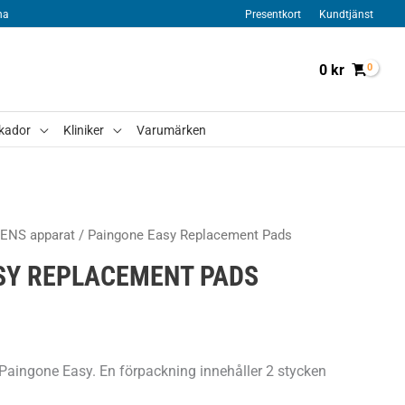
na
Presentkort
Kundtjänst
0
kr
kador
Kliniker
Varumärken
ENS apparat
/ Paingone Easy Replacement Pads
SY REPLACEMENT PADS
l Paingone Easy. En förpackning innehåller 2 stycken