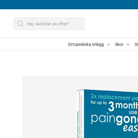
Hoppa
till
Produktsökning
innehåll
Ortopediska inlägg
Skor
S