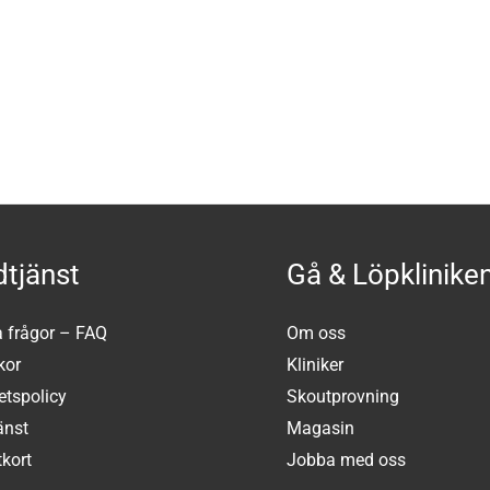
tjänst
Gå & Löpklinike
a frågor – FAQ
Om oss
kor
Kliniker
tetspolicy
Skoutprovning
änst
Magasin
kort
Jobba med oss