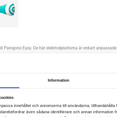
till Paingone Easy. De här elektrodplattorna är enbart anpassad
ller två stycken gel plattor och ger uppskattningsvis tre måna
iceringar 1-2 gånger om dagen.
Information
cookies
npassa innehållet och annonserna till användarna, tillhandahålla 
idarebefordrar även sådana identifierare och annan information frå