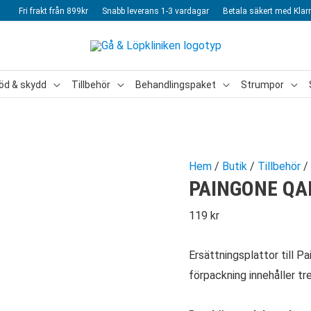
Fri frakt från 899kr
Snabb leverans 1-3 vardagar
Betala säkert med Klar
öd & skydd
Tillbehör
Behandlingspaket
Strumpor
Hem
/
Butik
/
Tillbehör
/
PAINGONE QA
119
kr
Ersättningsplattor till P
förpackning innehåller tr