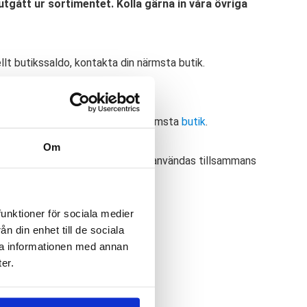
tgått ur sortimentet. Kolla gärna in våra övriga
ellt butikssaldo, kontakta din närmsta butik.
r:
Smärtlindring
,
TENS apparat
ellt butikssaldo, kontakta din närmsta
butik
.
Om
lplattor som är anpassade för att användas tillsammans
funktioner för sociala medier
n din enhet till de sociala
ra informationen med annan
er.