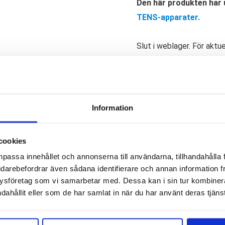
Den här produkten har u
TENS-apparater.
Slut i weblager. För aktu
Artikelnr:
9286
Kategorie
Saldo weblager. För aktu
Information
till Paingone Qalm. Varje förpackning innehåller tre stycken ge
 Varje platta ger 3-5 användningar.
cookies
npassa innehållet och annonserna till användarna, tillhandahålla 
idarebefordrar även sådana identifierare och annan information frå
ysföretag som vi samarbetar med. Dessa kan i sin tur kombine
dahållit eller som de har samlat in när du har använt deras tjänst