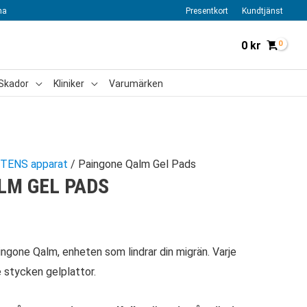
na
Presentkort
Kundtjänst
0
kr
Skador
Kliniker
Varumärken
TENS apparat
/ Paingone Qalm Gel Pads
LM GEL PADS
aingone Qalm, enheten som lindrar din migrän. Varje
e stycken gelplattor.