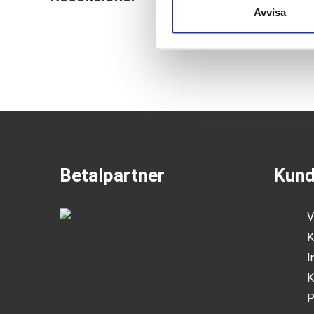
Avvisa
Betalpartner
Kund
V
K
I
K
P