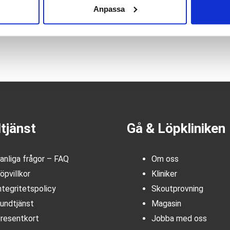
Anpassa
tjänst
Gå & Löpkliniken
anliga frågor – FAQ
Om oss
öpvillkor
Kliniker
ntegritetspolicy
Skoutprovning
undtjänst
Magasin
resentkort
Jobba med oss