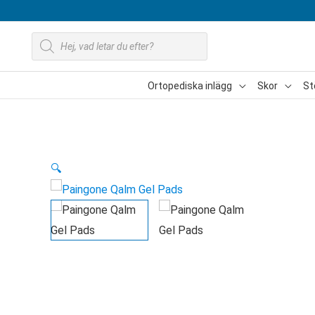
Hoppa
till
Produktsökning
innehåll
Ortopediska inlägg
Skor
St
🔍