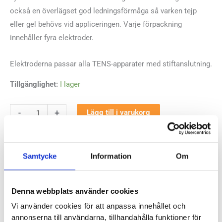
också en överlägset god ledningsförmåga så varken tejp
eller gel behövs vid appliceringen. Varje förpackning
innehåller fyra elektroder.
Elektroderna passar alla TENS-apparater med stiftanslutning.
Tillgänglighet:
I lager
SweHealth
-
+
Lägg till i varukorg
självhäftande
✓
✓
✓
elektroder
I lager - snabb leverans
Fria byten
Fri frakt från 899 kr
✓
TENS
Betala säkert och enkelt —
Samtycke
Information
Om
-
50x90mm
Artikelnr:
9003
Kategori:
TENS apparat
mängd
Denna webbplats använder cookies
Etiketter:
elektroder
,
självhäftande elektroder
,
TENS
Vi använder cookies för att anpassa innehållet och
Saldo weblager. För aktuellt butikssaldo, kontakta din närmsta
butik
.
annonserna till användarna, tillhandahålla funktioner för