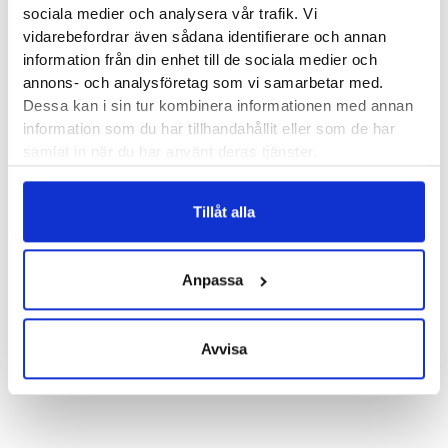
sociala medier och analysera vår trafik. Vi
vidarebefordrar även sådana identifierare och annan
Produktegenskaper
information från din enhet till de sociala medier och
annons- och analysföretag som vi samarbetar med.
Dessa kan i sin tur kombinera informationen med annan
SweHealth självhäftande elektroder har riktigt bra
information som du har tillhandahållit eller som de har
fästförmåga. De har också en överlägset god
samlat in när du har använt deras tjänster.
ledningsförmåga så varken tejp eller gel behövs vid
appliceringen. Varje förpackning innehåller fyra elektroder.
Tillåt alla
Elektroderna passar alla TENS-apparater med stiftanslutning.
Anpassa
50 x 90 mm
Avvisa
Recensioner