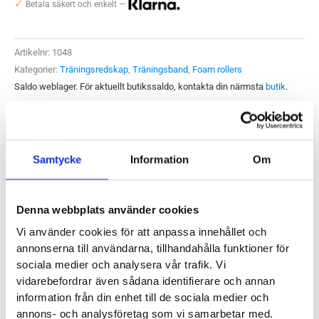
✓
Betala säkert och enkelt —
mängd
Artikelnr:
1048
Kategorier:
Träningsredskap
,
Träningsband
,
Foam rollers
Saldo weblager. För aktuellt butikssaldo, kontakta din närmsta
butik
.
Produktegenskaper
Samtycke
Information
Om
Vid rehabilitering och smärtlindring kring knäleden är
Denna webbplats använder cookies
BLACKROLL Knee Box en bra grund. Med enkla och effektiva
hjälpmedel kan du på egen hand snabba på läkningstiden och
Vi använder cookies för att anpassa innehållet och
annonserna till användarna, tillhandahålla funktioner för
förbättra både rörlighet och styrka. I boxen hittar du följande
sociala medier och analysera vår trafik. Vi
produkter:
vidarebefordrar även sådana identifierare och annan
information från din enhet till de sociala medier och
BLACKROLLS Twin Foam Roller
annons- och analysföretag som vi samarbetar med.