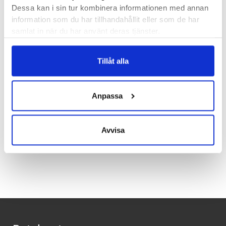
BLACKROLL Loop Band
Dessa kan i sin tur kombinera informationen med annan
BLACKROLL Trigger
information som du har tillhandahållit eller som de har
samlat in när du har använt deras tjänster.
Osäker på hur du ska använda dem? Ingen fara, en stor
variation av övningar kan du hitta på BLACKROLLS hemsida
Tillåt alla
eller i BLACKROLLS app. Det är perfekt för dig som ännu inte
tagit del av fördelarna av träning med foam roller och
Anpassa
triggerpunkter.
Avvisa
Recensioner