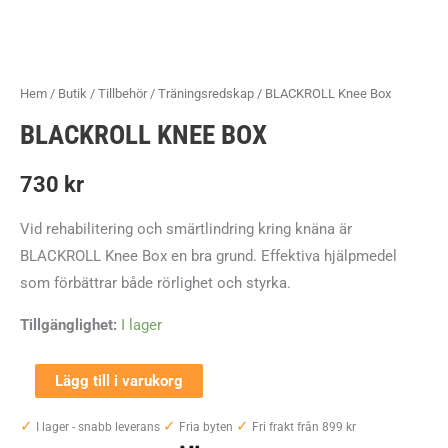
Hem
/
Butik
/
Tillbehör
/
Träningsredskap
/ BLACKROLL Knee Box
BLACKROLL KNEE BOX
730
kr
Vid rehabilitering och smärtlindring kring knäna är
BLACKROLL Knee Box en bra grund. Effektiva hjälpmedel
som förbättrar både rörlighet och styrka.
Tillgänglighet:
I lager
BLACKROLL
Lägg till i varukorg
Knee
✓
✓
✓
I lager - snabb leverans
Fria byten
Fri frakt från 899 kr
Box