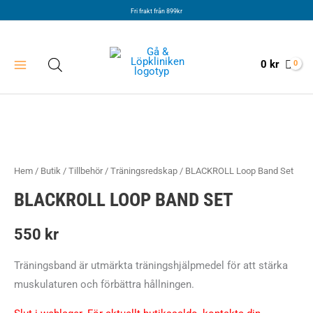
Hoppa
Fri frakt från 899kr
till
innehåll
0
kr
Hem
/
Butik
/
Tillbehör
/
Träningsredskap
/ BLACKROLL Loop Band Set
BLACKROLL LOOP BAND SET
550
kr
Träningsband är utmärkta träningshjälpmedel för att stärka
muskulaturen och förbättra hållningen.