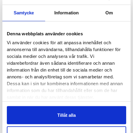
Blå – Hård
Samtycke
Information
Om
Recensioner
Denna webbplats använder cookies
Vi använder cookies för att anpassa innehållet och
annonserna till användarna, tillhandahålla funktioner för
sociala medier och analysera vår trafik. Vi
vidarebefordrar även sådana identifierare och annan
Besökta produkter
information från din enhet till de sociala medier och
annons- och analysföretag som vi samarbetar med.
Dessa kan i sin tur kombinera informationen med annan
BLACKROLL Neck Box
information som du har tillhandahållit eller som de har
samlat in när du har använt deras tjänster.
530
kr
Tillåt alla