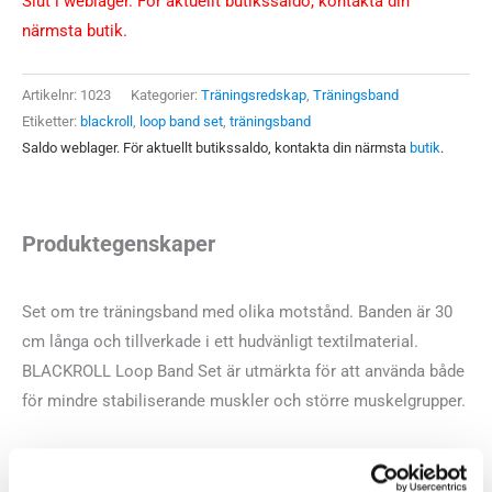
Slut i weblager. För aktuellt butikssaldo, kontakta din
närmsta butik.
Artikelnr:
1023
Kategorier:
Träningsredskap
,
Träningsband
Etiketter:
blackroll
,
loop band set
,
träningsband
Saldo weblager. För aktuellt butikssaldo, kontakta din närmsta
butik
.
Produktegenskaper
Set om tre träningsband med olika motstånd. Banden är 30
cm långa och tillverkade i ett hudvänligt textilmaterial.
BLACKROLL Loop Band Set är utmärkta för att använda både
för mindre stabiliserande muskler och större muskelgrupper.
Orange – Lätt
Grön – Medium