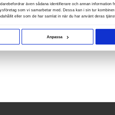
 än Standard-modellen
idarebefordrar även sådana identifierare och annan information frå
ysföretag som vi samarbetar med. Dessa kan i sin tur kombine
för nybörjaren eller vid hög smärtkänslighet
dahållit eller som de har samlat in när du har använt deras tjänst
ch 15cm tjock
av övningar kan du hitta på BLACKROLLS hemsida eller i BLACKRO
Anpassa
ng med foam roller.