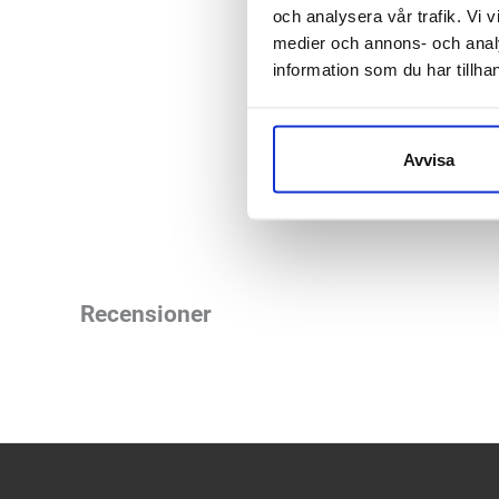
20% mjukare
och analysera vår trafik. Vi v
medier och annons- och anal
Perfekt val 
information som du har tillhan
30cm bred o
En stor variation 
Avvisa
fördelarna av träni
Recensioner