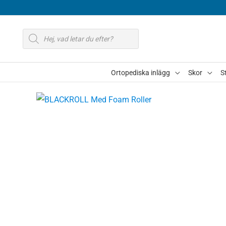
Hoppa
till
Produktsökning
innehåll
Ortopediska inlägg
Skor
S