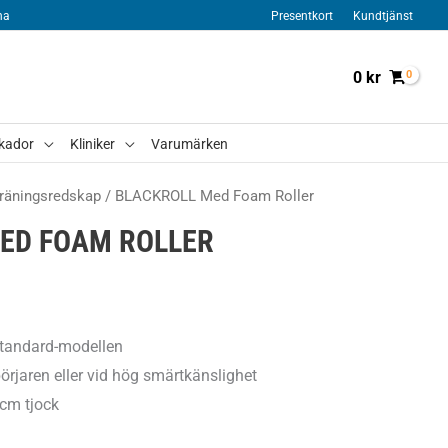
na
Presentkort
Kundtjänst
0
kr
kador
Kliniker
Varumärken
räningsredskap
/ BLACKROLL Med Foam Roller
ED FOAM ROLLER
tandard-modellen
börjaren eller vid hög smärtkänslighet
cm tjock