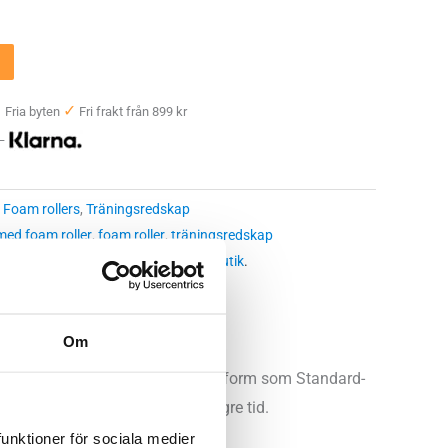
✓
✓
Fria byten
Fri frakt från 899 kr
 —
:
Foam rollers
,
Träningsredskap
 med foam roller
,
foam roller
,
träningsredskap
 butikssaldo, kontakta din närmsta
butik
.
Om
te mjukare roller. Den har samma form som Standard-
å effekten att hålla i sig längre tid.
funktioner för sociala medier