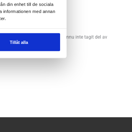
n din enhet till de sociala
ra informationen med annan
er.
LLS app. Perfekt för dig som ännu inte tagit del av
Tillåt alla