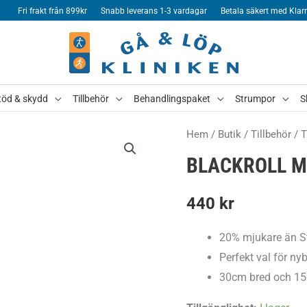
Fri frakt från 899kr
Snabb leverans 1-3 vardagar
Betala säkert med Klar
töd & skydd
Tillbehör
Behandlingspaket
Strumpor
S
Hem
/
Butik
/
Tillbehör
/
T
BLACKROLL M
440
kr
20% mjukare än S
Perfekt val för ny
30cm bred och 15