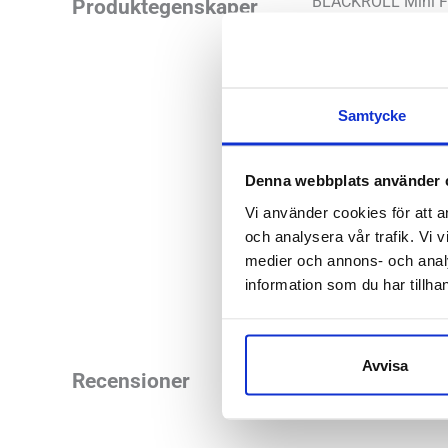
BLACKROLL Mini Foa
Produktegenskaper
Rollern ger dig fö
foam rollern kan du 
För riktad m
Samtycke
15 cm bred 
Perfekt på k
Denna webbplats använder 
Vi använder cookies för att a
En stor variation 
och analysera vår trafik. Vi v
fördelarna av träni
medier och annons- och anal
information som du har tillhan
Avvisa
Recensioner