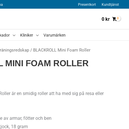
na
Presentkort
Kundtjänst
0
kr
kador
Kliniker
Varumärken
räningsredskap
/ BLACKROLL Mini Foam Roller
 MINI FOAM ROLLER
er är en smidig roller att ha med sig på resa eller
e av armar, fötter och ben
tjock, 18 gram