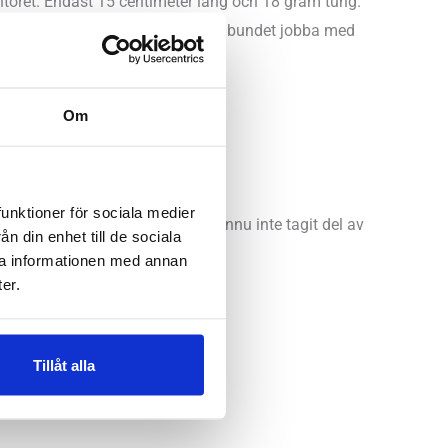
ntoret. Endast 15 centimeter lång och 18 gram tung.
egen ansträngning. Genom att regelbundet jobba med
Om
funktioner för sociala medier
LLS app. Perfekt för dig som ännu inte tagit del av
n din enhet till de sociala
ra informationen med annan
er.
Tillåt alla