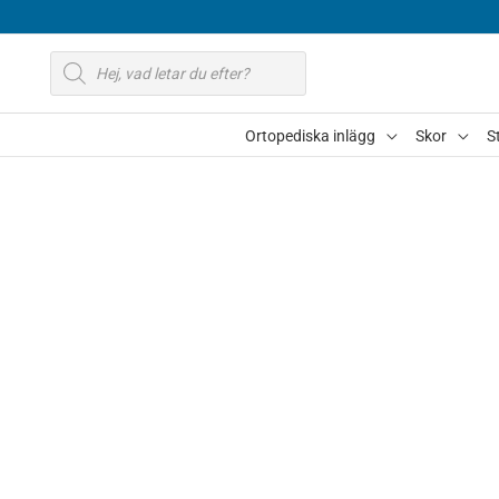
Hoppa
till
Produktsökning
innehåll
Ortopediska inlägg
Skor
S