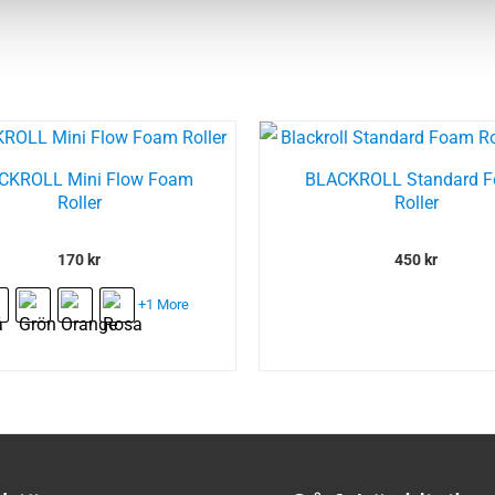
CKROLL Mini Flow Foam
BLACKROLL Standard 
Roller
Roller
170
kr
450
kr
+1 More