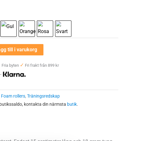
gg till i varukorg
✓
✓
Fria byten
Fri frakt från 899 kr
 —
:
Foam rollers
,
Träningsredskap
 butikssaldo, kontakta din närmsta
butik
.