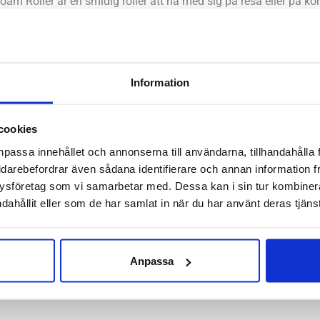
m Roller är en smidig roller att ha med sig på resa eller på ko
rbättrad elasticitet och funktion på dina muskler med minimal 
få effekten att hålla i sig längre tid.
assage av armar, fötter och ben
Information
och 6 cm tjock
ontoret eller resan
cookies
npassa innehållet och annonserna till användarna, tillhandahålla 
av övningar kan du hitta på BLACKROLLS hemsida eller i BLACKRO
idarebefordrar även sådana identifierare och annan information frå
ng med foam roller.
ysföretag som vi samarbetar med. Dessa kan i sin tur kombine
dahållit eller som de har samlat in när du har använt deras tjänst
Anpassa