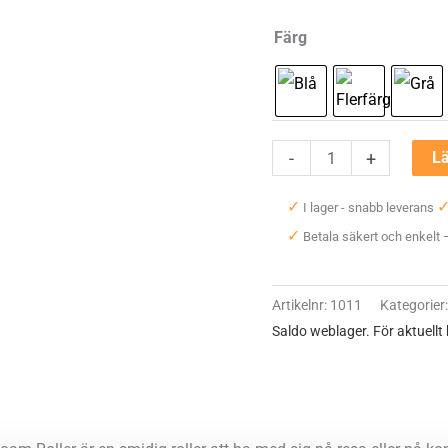
Färg
BLACKROLL
-
+
Lä
Mini
✓
I lager - snabb leverans
Foam
✓
Betala säkert och enkelt
Roller
mängd
Artikelnr:
1011
Kategorier
Saldo weblager. För aktuellt