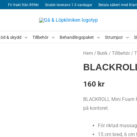
Fri frakt från 899kr
Snabb leverans 1-3 vardagar
Betala säkert med Klar
töd & skydd
Tillbehör
Behandlingspaket
Strumpor
S
Hem
/
Butik
/
Tillbehör
/
T
BLACKROLL
160
kr
BLACKROLL Mini Foam Roll
på kontoret.
För riktad massag
15 cm bred, 6 cm 