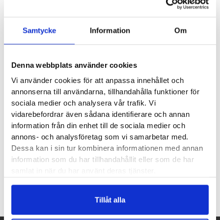
verkligen individualisera träningen och få till perfekta
rörelsemönster. Det här är produkten du väljer om du söker
Samtycke
Information
Om
ett skonsamt, smidigt och anpassningsbart
träningshjälpmedel.
Denna webbplats använder cookies
Styrka
Vi använder cookies för att anpassa innehållet och
Koordination
annonserna till användarna, tillhandahålla funktioner för
Rörlighet
sociala medier och analysera vår trafik. Vi
Hållning
vidarebefordrar även sådana identifierare och annan
Användarvänligt
information från din enhet till de sociala medier och
annons- och analysföretag som vi samarbetar med.
Skonsamt för dina leder
Dessa kan i sin tur kombinera informationen med annan
information som du har tillhandahållit eller som de har
samlat in när du har använt deras tjänster.
Recensioner
Tillåt alla