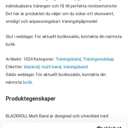
individualisera träningen och få till perfekta rörelsemönster.
Det här är produkten du väljer om du söker ett skonsamt,
smidigt och anpassningsbart träningshjälpmedel.
Slut i weblager. För aktuellt butikssaldo, kontakta din närmsta
butik.
Artikelnr:
1024
Kategorier:
Träningsband
,
Träningsredskap
Etiketter:
blackroll
,
multi band
,
träningsband
Saldo weblager. För aktuellt butikssaldo, kontakta din
närmsta
butik
.
Produktegenskaper
BLACKROLL Multi Band är designad och utvecklad med
funktionalitet i fokus. Sexton öglor gör det möjligt att