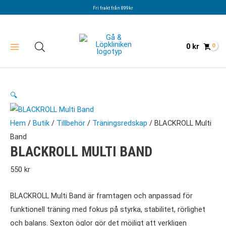
Hoppa
Fri frakt från 899kr
till
innehåll
0
kr
🔍
Hem
/
Butik
/
Tillbehör
/
Träningsredskap
/ BLACKROLL Multi
Band
BLACKROLL MULTI BAND
550
kr
BLACKROLL Multi Band är framtagen och anpassad för
funktionell träning med fokus på styrka, stabilitet, rörlighet
och balans. Sexton öglor gör det möjligt att verkligen