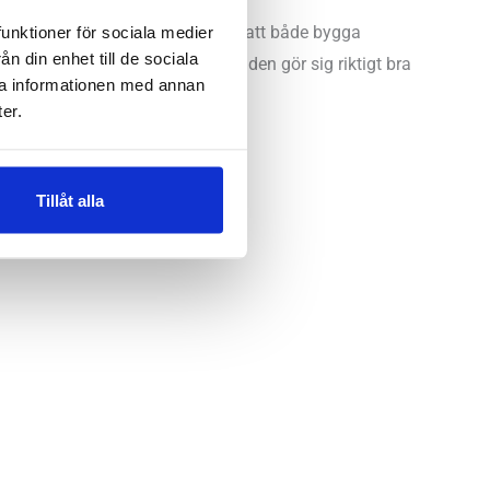
bba med funktionell träning för att både bygga
funktioner för sociala medier
n din enhet till de sociala
rustningen. De här lite längre banden gör sig riktigt bra
ra informationen med annan
 av både rygg, ben och bål.
er.
Tillåt alla