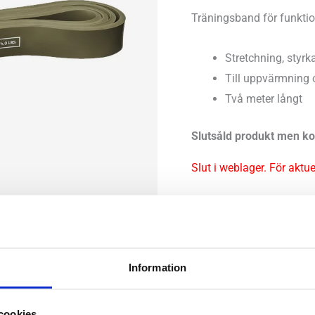
Träningsband för funkti
Stretchning, styrka,
Till uppvärmning
Två meter långt
Slutsåld produkt men kol
Slut i weblager. För aktu
Artikelnr:
1027
Kategorier
Saldo weblager. För aktuellt
Information
cookies