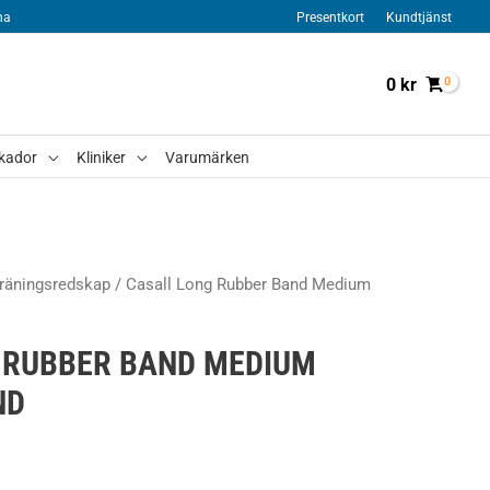
na
Presentkort
Kundtjänst
0
kr
kador
Kliniker
Varumärken
räningsredskap
/ Casall Long Rubber Band Medium
 RUBBER BAND MEDIUM
ND