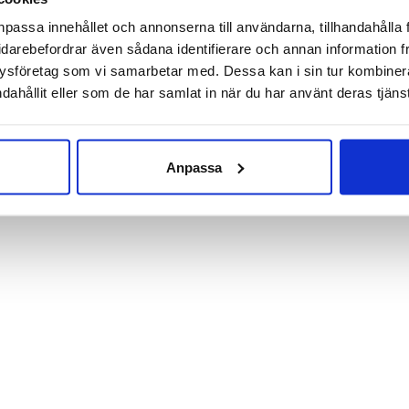
 Band Medium är ett två meter långt träningsband. Om du vill jo
npassa innehållet och annonserna till användarna, tillhandahålla 
idarebefordrar även sådana identifierare och annan information frå
exibilitet och smidighet så är ett träningsband basen i träningsut
ysföretag som vi samarbetar med. Dessa kan i sin tur kombine
terhämtning och stretchning. Men fungerar också väl till träning
dahållit eller som de har samlat in när du har använt deras tjänst
ek: 208,0 x 2,2 x 0,5 cm
 0,26 kg
Anpassa