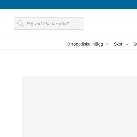
Hoppa
till
Produktsökning
innehåll
Ortopediska inlägg
Skor
S