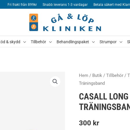
Fri frakt från 899kr
Snabb leverans 1-3 vardagar
Betala säkert med Klar
töd & skydd
Tillbehör
Behandlingspaket
Strumpor
S
Hem
/
Butik
/
Tillbehör
/
T
Träningsband
CASALL LONG
TRÄNINGSBA
300
kr