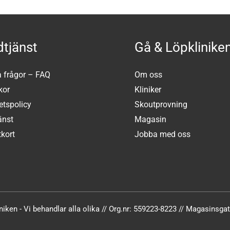
tjänst
Gå & Löpklinike
a frågor – FAQ
Om oss
kor
Kliniker
tetspolicy
Skoutprovning
änst
Magasin
kort
Jobba med oss
iken - Vi behandlar alla olika // Org.nr: 559223-8223 // Magasinsg