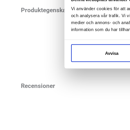
Casall Long Rubber
Vi använder cookies för att a
Produktegenskaper
och analysera vår trafik. Vi v
styrka, förbättra fl
medier och annons- och anal
till uppvärmning, å
information som du har tillhan
Produktstorl
Produktvikt:
Avvisa
Recensioner