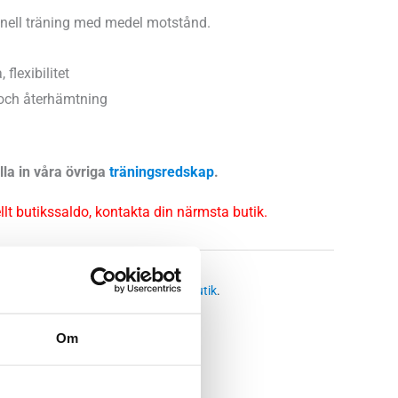
onell träning med medel motstånd.
 flexibilitet
 och återhämtning
la in våra övriga
träningsredskap
.
ellt butikssaldo, kontakta din närmsta butik.
:
Träningsredskap
,
Träningsband
 butikssaldo, kontakta din närmsta
butik
.
Om