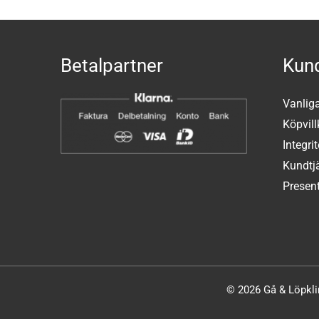
Betalpartner
Kund
Vanlig
Köpvill
Integri
Kundtj
Present
© 2026 Gå & Löpklin