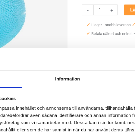
Casall
-
+
Lä
Oval
✓
I lager - snabb leverans
Power
✓
Betala säkert och enkelt
Grip
Ball
mängd
Artikelnr:
1038
Kategori:
T
Etiketter:
casall
,
power grip b
Saldo weblager. För aktuellt
Information
cookies
npassa innehållet och annonserna till användarna, tillhandahålla 
idarebefordrar även sådana identifierare och annan information frå
ysföretag som vi samarbetar med. Dessa kan i sin tur kombine
ör träning av händer, fingrar och underarmar. Den ovala formen g
dahållit eller som de har samlat in när du har använt deras tjänst
ressboll.