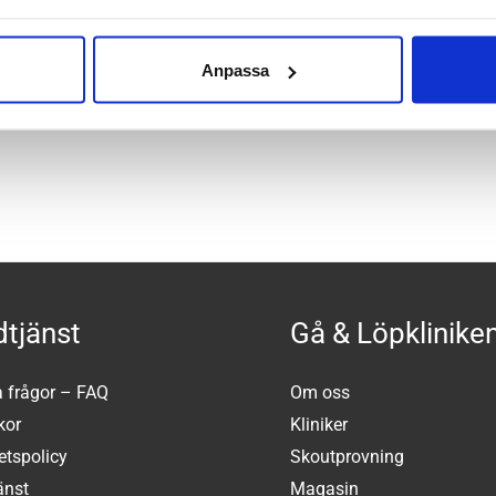
Anpassa
tjänst
Gå & Löpklinike
a frågor – FAQ
Om oss
kor
Kliniker
tetspolicy
Skoutprovning
änst
Magasin