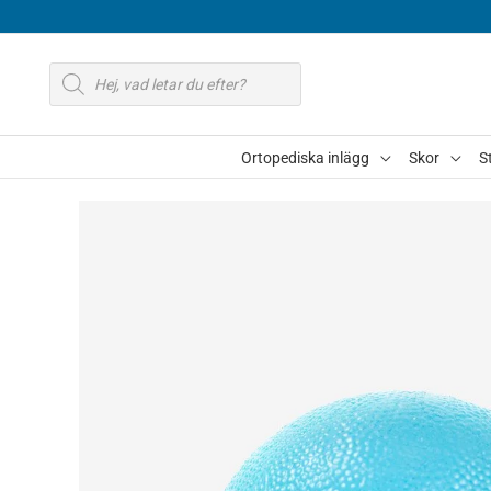
Hoppa
till
Produktsökning
innehåll
Ortopediska inlägg
Skor
S