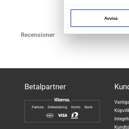
Avvisa
Recensioner
Betalpartner
Kund
Vanlig
Köpvill
Integri
Kundtj