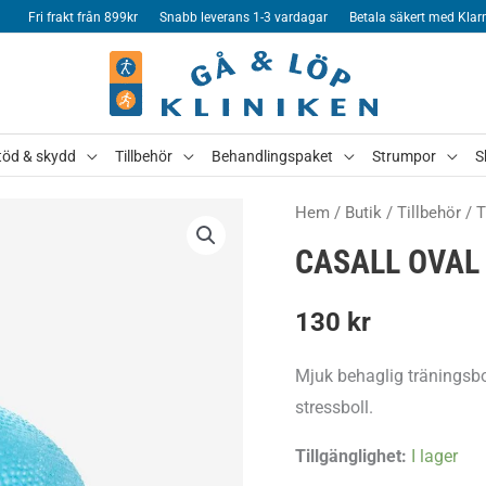
Fri frakt från 899kr
Snabb leverans 1-3 vardagar
Betala säkert med Klar
töd & skydd
Tillbehör
Behandlingspaket
Strumpor
S
Hem
/
Butik
/
Tillbehör
/
T
CASALL OVAL
130
kr
Mjuk behaglig träningsbo
stressboll.
Tillgänglighet:
I lager