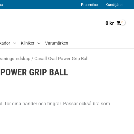
na
Presentkort
Kundtjänst
0
kr
kador
Kliniker
Varumärken
räningsredskap
/ Casall Oval Power Grip Ball
 POWER GRIP BALL
ll för dina händer och fingrar. Passar också bra som