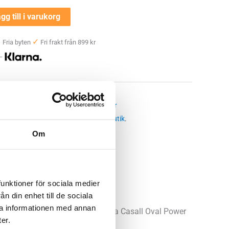
gg till i varukorg
✓
✓
Fria byten
Fri frakt från 899 kr
 —
räningsredskap
all
,
stressboll
,
träningsboll för händer
 butikssaldo, kontakta din närmsta
butik
.
Om
funktioner för sociala medier
n din enhet till de sociala
ra informationen med annan
ör också att vi gillar att använda Casall Oval Power
er.