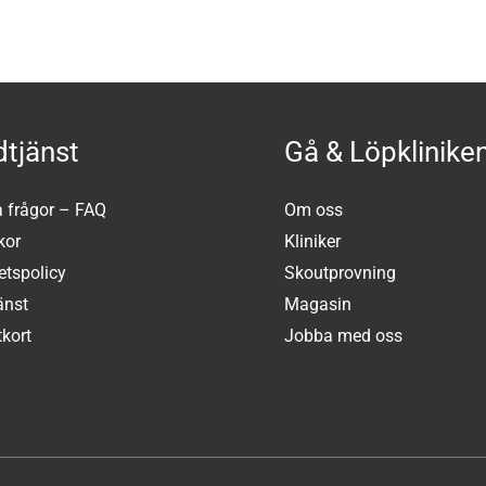
tjänst
Gå & Löpklinike
a frågor – FAQ
Om oss
kor
Kliniker
tetspolicy
Skoutprovning
änst
Magasin
kort
Jobba med oss