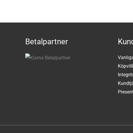
Betalpartner
Kund
Vanlig
Köpvill
Integri
Kundtj
Present