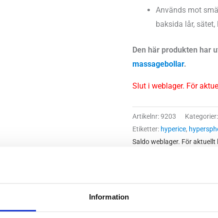
Används mot smärto
baksida lår, sätet,
Den här produkten har ut
massagebollar
.
Slut i weblager. För aktu
Artikelnr:
9203
Kategorier
Etiketter:
hyperice
,
hypersphe
Saldo weblager. För aktuellt
Information
r en liten kompakt massageboll som har tre olika vibrationsläg
ltifrån smärtsamma ryggar till ömma fötter. Hypersphere Mini är