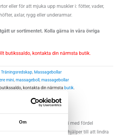
r eller för att mjuka upp muskler i: fötter, vader,
 höfter, axlar, rygg eller underarmar.
gått ur sortimentet. Kolla gärna in våra övriga
ellt butikssaldo, kontakta din närmsta butik.
:
Träningsredskap
,
Massagebollar
re mini
,
massageboll
,
massagebollar
 butikssaldo, kontakta din närmsta
butik
.
Om
en. Den här massagebollen kan vi med fördel
 en allsidig massageboll som hjälper till att lindra