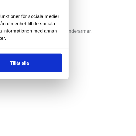
funktioner för sociala medier
n din enhet till de sociala
ra informationen med annan
, sätet, höfter, axlar, rygg eller underarmar.
er.
ning.
Tillåt alla