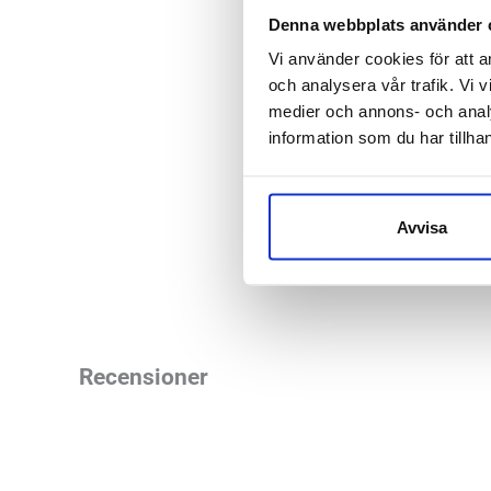
spänningar och mj
Denna webbplats använder 
Vi använder cookies för att a
Tre vibratio
och analysera vår trafik. Vi v
medier och annons- och anal
Används vid s
information som du har tillhan
8 cm i diame
Uppladdnings
Resevänlig 
Avvisa
12 månader 
Recensioner