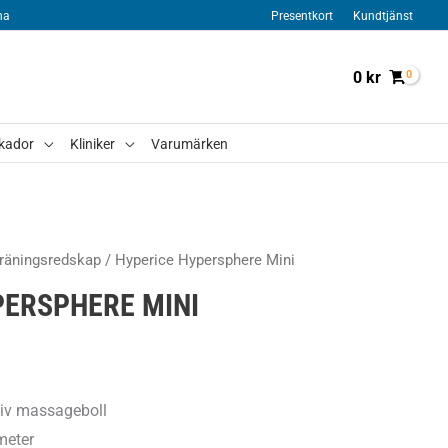
na
Presentkort
Kundtjänst
0
kr
kador
Kliniker
Varumärken
räningsredskap
/ Hyperice Hypersphere Mini
PERSPHERE MINI
siv massageboll
meter