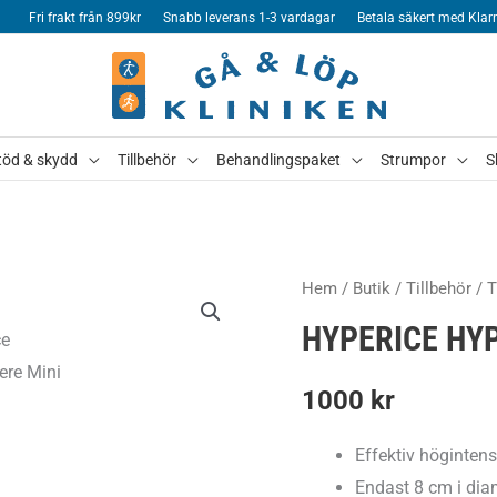
Fri frakt från 899kr
Snabb leverans 1-3 vardagar
Betala säkert med Klar
töd & skydd
Tillbehör
Behandlingspaket
Strumpor
S
Hem
/
Butik
/
Tillbehör
/
T
HYPERICE HY
1000
kr
Effektiv höginten
Endast 8 cm i dia