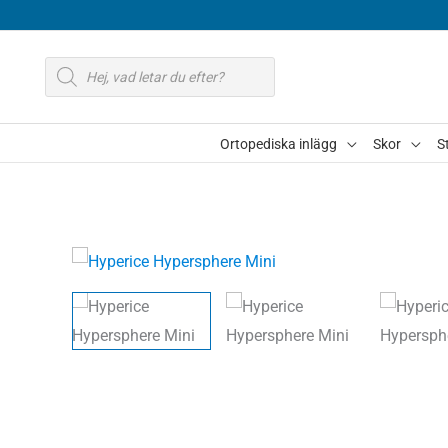
Hoppa
till
Produktsökning
innehåll
Ortopediska inlägg
Skor
S