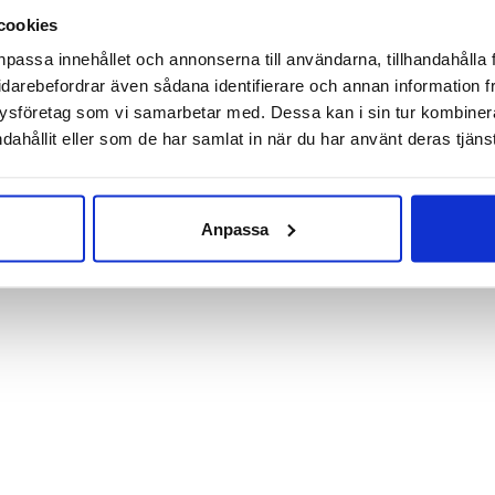
uka upp dina ömma muskler.
cookies
npassa innehållet och annonserna till användarna, tillhandahålla 
nslägen.
idarebefordrar även sådana identifierare och annan information frå
ysföretag som vi samarbetar med. Dessa kan i sin tur kombine
märtor eller för att mjuka upp muskler i: fötter, vader, baksida lår
dahållit eller som de har samlat in när du har använt deras tjänst
ter.
bart lithium-ion batteri. Över 2 timmars användning på en ladd
– TSA-godkänd som handbagage, lätt och kompakt
Anpassa
garanti