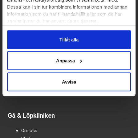
annons- och analysföretag som vi samarbetar med.
Dessa kan i sin tur kombinera informationen med annan
information som du har tillhandahållit eller som de har
samlat in när du har använt deras tjänster.
Tillåt alla
Kundtjänst
Vanliga frågor – FAQ
Anpassa
Köpvillkor
Integritetspolicy
Avvisa
Kundtjänst
Presentkort
Gå & Löpkliniken
Om oss