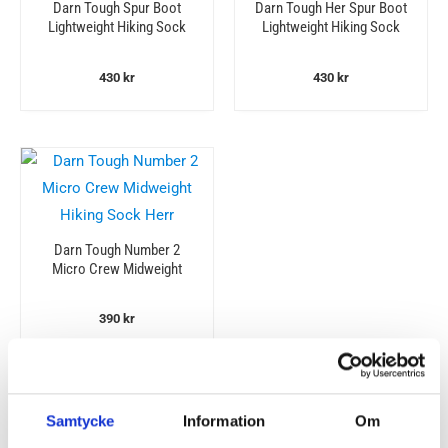
Darn Tough Spur Boot
Darn Tough Her Spur Boot
Lightweight Hiking Sock
Lightweight Hiking Sock
Herr
Dam
430
kr
430
kr
Darn Tough Number 2
Micro Crew Midweight
Hiking Sock Herr
390
kr
Strumpor med oslagbar hållbarhet
Samtycke
Information
Om