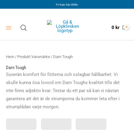
Hoppa
Fri frakt från 899kr
till
innehåll
0
kr
Hem
/ Produkt Varumärke / Darn Tough
Darn Tough
Suverän komfort för fötterna och oslagbar hållbarhet. Vi
skulle kunna ösa lovord om Darn Toughs kvalitet tills det
inte finns adjektiv kvar. Testar du ett par så kan vi nästan
garantera att det är de strumporna du kommer leta efter i
strumplådan varje morgon.