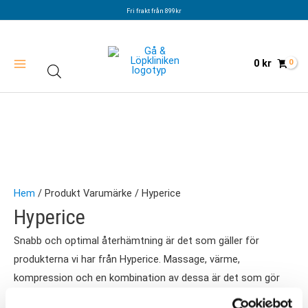
Hoppa
Fri frakt från 899kr
till
innehåll
0
kr
Hem
/ Produkt Varumärke / Hyperice
Hyperice
Snabb och optimal återhämtning är det som gäller för
produkterna vi har från Hyperice. Massage, värme,
kompression och en kombination av dessa är det som gör
Hyperice produkter till bäst i klassen. Vill du ge dig själv