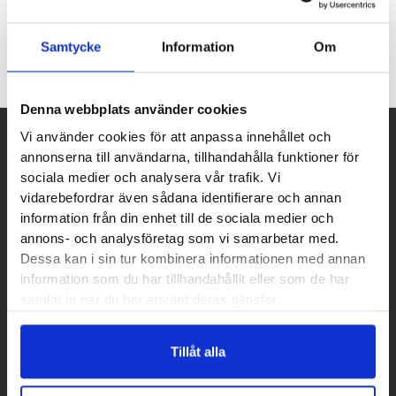
optimala förutsättningar så är du snart där.
Samtycke
Information
Om
Inga produkter hittades som motsvarar ditt val.
Denna webbplats använder cookies
Vi använder cookies för att anpassa innehållet och
Betalpartner
annonserna till användarna, tillhandahålla funktioner för
sociala medier och analysera vår trafik. Vi
vidarebefordrar även sådana identifierare och annan
information från din enhet till de sociala medier och
annons- och analysföretag som vi samarbetar med.
Kundtjänst
Dessa kan i sin tur kombinera informationen med annan
Vanliga frågor – FAQ
information som du har tillhandahållit eller som de har
samlat in när du har använt deras tjänster.
Köpvillkor
Integritetspolicy
Kundtjänst
Tillåt alla
Presentkort