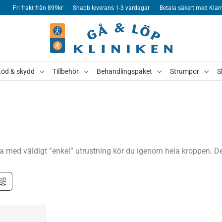
Fri frakt från 899kr
Snabb leverans 1-3 vardagar
Betala säkert med Klar
töd & skydd
Tillbehör
Behandlingspaket
Strumpor
S
med väldigt ”enkel” utrustning kör du igenom hela kroppen. Det