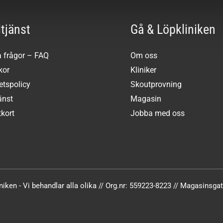
tjänst
Gå & Löpkliniken
a frågor – FAQ
Om oss
kor
Kliniker
tetspolicy
Skoutprovning
änst
Magasin
kort
Jobba med oss
iken - Vi behandlar alla olika // Org.nr: 559223-8223 // Magasinsg