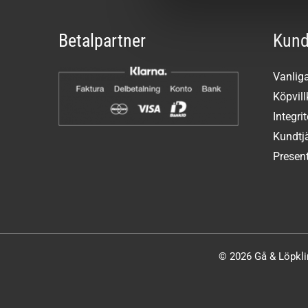
Betalpartner
Kund
Vanlig
Köpvill
Integri
Kundtj
Present
© 2026 Gå & Löpklin