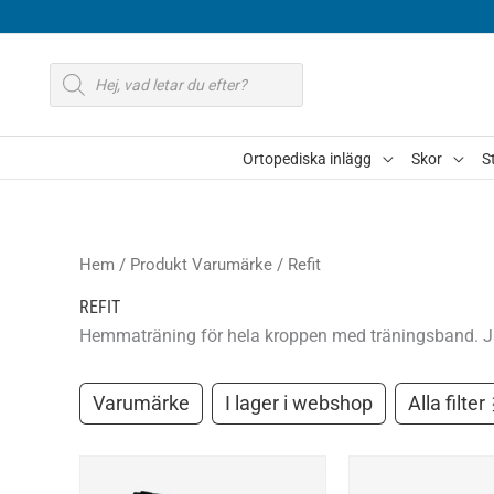
Hoppa
till
Produktsökning
innehåll
Ortopediska inlägg
Skor
S
Hem
/ Produkt Varumärke / Refit
REFIT
Hemmaträning för hela kroppen med träningsband. Ja 
Varumärke
I lager i webshop
Alla filter