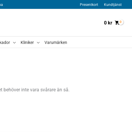
na
Presentkort
Kundtjänst
0
kr
kador
Kliniker
Varumärken
 behöver inte vara svårare än så.