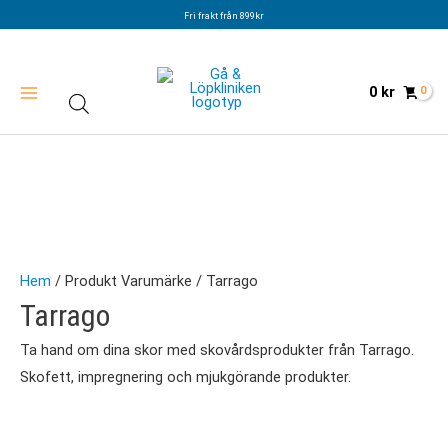
Hoppa
Fri frakt från 899kr
till
innehåll
0
kr
Hem
/ Produkt Varumärke / Tarrago
Tarrago
Ta hand om dina skor med skovårdsprodukter från Tarrago.
Skofett, impregnering och mjukgörande produkter.