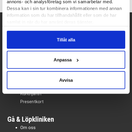
annons- och analysföretag som vi samarbetar med.
Dessa kan i sin tur kombinera informationen med annan
information som du har tillhandahållit eller som de har
samlat in när du har använt deras tjänster.
Betalpartner
Tillåt alla
Anpassa
Kundtjänst
Vanliga frågor – FAQ
Köpvillkor
Avvisa
Integritetspolicy
Kundtjänst
Presentkort
Gå & Löpkliniken
Om oss