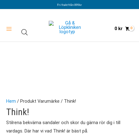
Hoppa
Fri frakt från 899kr
till
innehåll
0
kr
Hem
/ Produkt Varumärke / Think!
Think!
Stilrena bekväma sandaler och skor du gärna rör dig i till
vardags. Där har vi vad Think! är bäst på.