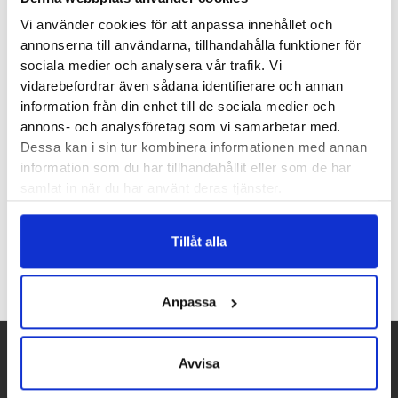
Vi använder cookies för att anpassa innehållet och
annonserna till användarna, tillhandahålla funktioner för
sociala medier och analysera vår trafik. Vi
vidarebefordrar även sådana identifierare och annan
information från din enhet till de sociala medier och
annons- och analysföretag som vi samarbetar med.
Dessa kan i sin tur kombinera informationen med annan
Think! Meggie Strap
information som du har tillhandahållit eller som de har
Sandal
samlat in när du har använt deras tjänster.
1700
kr
Tillåt alla
Anpassa
Avvisa
Betalpartner