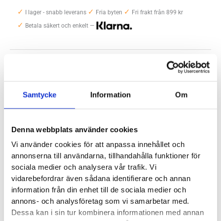
✓
✓
✓
Dam
I lager - snabb leverans
Fria byten
Fri frakt från 899 kr
✓
mängd
Betala säkert och enkelt —
Artikelnr:
7012
Kategori:
Inomhusskor och gymskor dam
Saldo weblager. För aktuellt butikssaldo, kontakta din närmsta
butik
.
Samtycke
Information
Om
Produktegenskaper
Denna webbplats använder cookies
Adidas Crazyflight är en inomhusträningssko med väl
Vi använder cookies för att anpassa innehållet och
annonserna till användarna, tillhandahålla funktioner för
tilltagen stötdämpning. Ovandelen i ventilerande mesh ger
sociala medier och analysera vår trafik. Vi
ökad komfort och en responsiv dämpning ger dig oändlig
vidarebefordrar även sådana identifierare och annan
energi för att ta spelet till nya höjder. Volleyboll, handboll,
information från din enhet till de sociala medier och
innebandy eller gruppträningspass? Crazyflight fungerar
annons- och analysföretag som vi samarbetar med.
utmärkt till samtliga aktiviteter.
Dessa kan i sin tur kombinera informationen med annan