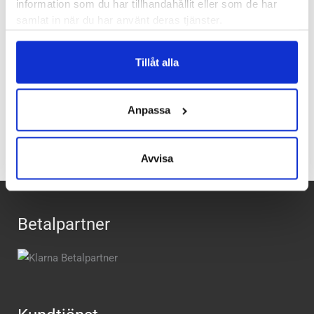
information som du har tillhandahållit eller som de har
samlat in när du har använt deras tjänster.
Läst:
Normal
Butiker:
Umeå
Tillåt alla
Recensioner
Anpassa
Avvisa
Betalpartner