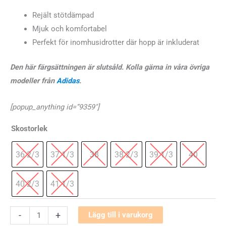
Rejält stötdämpad
Mjuk och komfortabel
Perfekt för inomhusidrotter där hopp är inkluderat
Den här färgsättningen är slutsåld. Kolla gärna in våra övriga
modeller från
Adidas
.
[popup_anything id=”9359″]
Skostorlek
36 2/3
37 1/3
38
38 2/3
39 1/3
40
40 2/3
41 1/3
Adidas
-
+
Lägg till i varukorg
Crazyflight