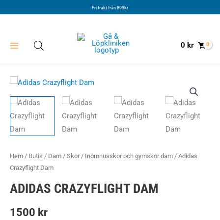
Hoppa
Fri frakt från 899kr
till
innehåll
0
kr
Hem
/
Butik
/
Dam
/
Skor
/
Inomhusskor och gymskor dam
/ Adidas
Crazyflight Dam
ADIDAS CRAZYFLIGHT DAM
1500
kr