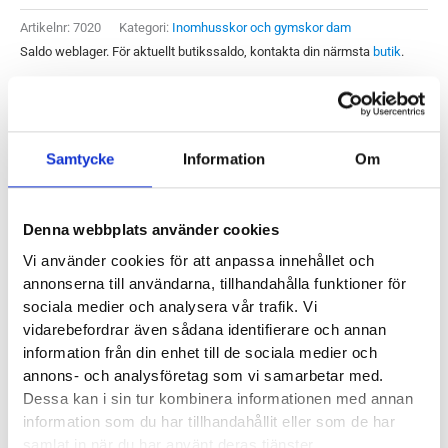
mängd
Artikelnr:
7020
Kategori:
Inomhusskor och gymskor dam
Saldo weblager. För aktuellt butikssaldo, kontakta din närmsta
butik
.
Produktegenskaper
Samtycke
Information
Om
Mizuno Wave Lightning Z8 är en indoorsko med låg vikt och
härlig känsla. En sko för dig som söker en sko som tillåter
Denna webbplats använder cookies
dig att röra dig snabbt på planen. Lightning Z8 är byggd för
Vi använder cookies för att anpassa innehållet och
volleyboll men gör sig minst lika bra på innebandyplanen
annonserna till användarna, tillhandahålla funktioner för
sociala medier och analysera vår trafik. Vi
eller liknande bollsporter.
vidarebefordrar även sådana identifierare och annan
information från din enhet till de sociala medier och
Läst:
Normal
annons- och analysföretag som vi samarbetar med.
Fotvalv:
Normala, höga, låga
Dessa kan i sin tur kombinera informationen med annan
Vikt:
250 g
information som du har tillhandahållit eller som de har
samlat in när du har använt deras tjänster.