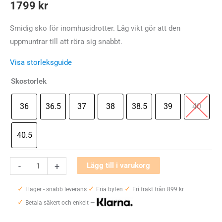
1799
kr
Smidig sko för inomhusidrotter. Låg vikt gör att den
uppmuntrar till att röra sig snabbt.
Visa storleksguide
Skostorlek
36
36.5
37
38
38.5
39
40
40.5
Mizuno
-
+
Lägg till i varukorg
Wave
✓
✓
✓
Lightning
I lager - snabb leverans
Fria byten
Fri frakt från 899 kr
✓
Z8
Betala säkert och enkelt —
Dam