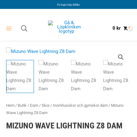
Hoppa
Fri frakt från 899kr
till
innehåll
0
kr
Hem
/
Butik
/
Dam
/
Skor
/
Inomhusskor och gymskor dam
/ Mizuno
Wave Lightning Z8 Dam
MIZUNO WAVE LIGHTNING Z8 DAM