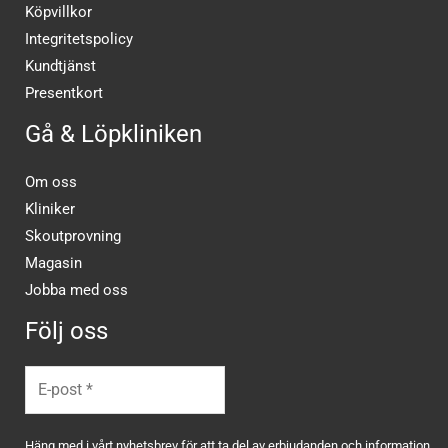
Köpvillkor
Integritetspolicy
Kundtjänst
Presentkort
Gå & Löpkliniken
Om oss
Kliniker
Skoutprovning
Magasin
Jobba med oss
Följ oss
Häng med i vårt nyhetsbrev för att ta del av erbjudanden och information