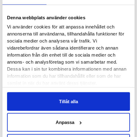
✓
✓
✓
III
I lager - snabb leverans
Fria byten
Fri frakt från 899 kr
✓
Winter
Betala säkert och enkelt —
Denna webbplats använder cookies
Mid
Vi använder cookies för att anpassa innehållet och
Waterproof
Artikelnr:
5215
annonserna till användarna, tillhandahålla funktioner för
Boot
Kategorier:
Kängor och Boots Dam
,
Vinterskor dam
,
Breda skor dam
,
sociala medier och analysera vår trafik. Vi
Dam
Vattentäta skor dam
vidarebefordrar även sådana identifierare och annan
mängd
Saldo weblager. För aktuellt butikssaldo, kontakta din närmsta
butik
.
information från din enhet till de sociala medier och
annons- och analysföretag som vi samarbetar med.
Dessa kan i sin tur kombinera informationen med annan
information som du har tillhandahållit eller som de har
Produktegenskaper
samlat in när du har använt deras tjänster.
Keen Kaci III Winter Mid Waterproof Boot är en rymlig och
Tillåt alla
lätt vinterkänga. Den lite bredare formen på kängan gör att
den passar särskilt bra för dig med något bredare fötter eller
Anpassa
du som vill ha mer utrymme i dina skor. Kaci III har också ett
vattentätt membran och ett lätt lager isolering för att klara