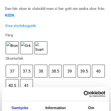
Den här skon är slutsåld men vi har gott om andra skor från
KEEN
.
Visa storleksguide
Färg
Skostorlek
37
37.5
38
38.5
39
39.5
40
40.5
41
Keen
-
+
Lägg till i varukorg
Kaci
Samtycke
Information
Om