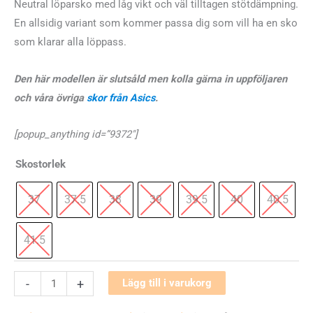
Neutral löparsko med låg vikt och väl tilltagen stötdämpning.
En allsidig variant som kommer passa dig som vill ha en sko
som klarar alla löppass.
Den här modellen är slutsåld men kolla gärna in uppföljaren
och våra övriga
skor från Asics
.
[popup_anything id=”9372″]
Skostorlek
37
37.5
38
39
39.5
40
40.5
41.5
Asics
-
+
Lägg till i varukorg
Gel-