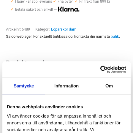
✓
✓
✓
Cumulus
I lager - snabb leverans
Fria byten
Fri frakt från 899 kr
✓
26
Betala säkert och enkelt —
Dam
mängd
Artikelnr:
6489
Kategori:
Löparskor dam
Saldo weblager. För aktuellt butikssaldo, kontakta din närmsta
butik
.
Produktegenskaper
Med en väl tilltagen mängd stötdämpning klarar Asics Gel-
Samtycke
Information
Om
Cumulus 26 de allra flesta pass du ger dig ut på. Samtidigt är
vikten så pass låg att den fungerar riktigt bra även på
snabbar tempopass och vid längre intervaller. Cumulus 26
Denna webbplats använder cookies
har uppdaterats med förbättrad dämpning mot föregående
Vi använder cookies för att anpassa innehållet och
modell men är fortfarande samma allsidiga löparsko för dig
annonserna till användarna, tillhandahålla funktioner för
med ett neutralt steg.
sociala medier och analysera vår trafik. Vi