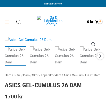
Hoppa
Fri frakt från 899kr
till
innehåll
0
kr
Hem
/
Butik
/
Dam
/
Skor
/
Löparskor dam
/ Asics Gel-Cumulus 26 Dam
ASICS GEL-CUMULUS 26 DAM
1700
kr