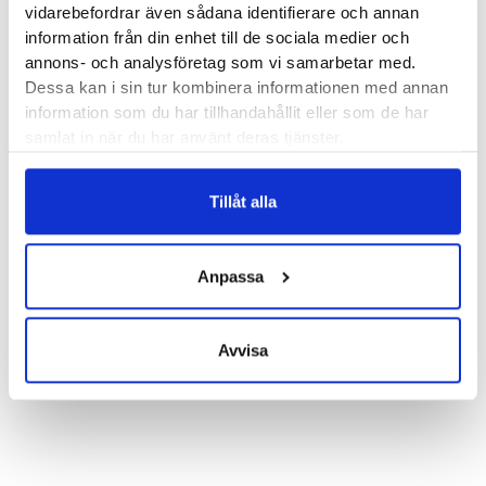
vidarebefordrar även sådana identifierare och annan
information från din enhet till de sociala medier och
Läst:
Normal
annons- och analysföretag som vi samarbetar med.
Fotvalv:
Normala, höga
Dessa kan i sin tur kombinera informationen med annan
Stabilitet:
Neutral
information som du har tillhandahållit eller som de har
Vikt:
222 g
samlat in när du har använt deras tjänster.
Höjd:
Häl 42 mm – Framfot 34 mm
Häl-tå dropp:
8 mm
Tillåt alla
Butiker:
Stockholm Hornstull
,
Stockholm Odengatan
,
Stockholm Sickla
,
Stockholm Storgatan
,
Umeå
,
Uppsala
,
Anpassa
Östersund
Avvisa
Recensioner