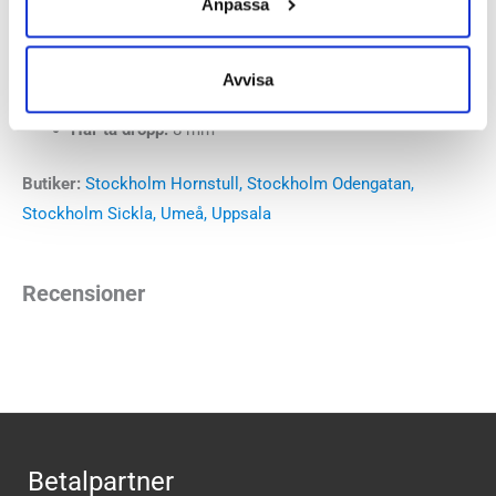
Anpassa
Läst:
Normal
Fotvalv:
Normala
Stabilitet:
Pronation
Avvisa
Vikt:
235 g
Häl-tå dropp:
8 mm
Butiker:
Stockholm Hornstull
,
Stockholm Odengatan
,
Stockholm Sickla
,
Umeå
,
Uppsala
Recensioner
Betalpartner