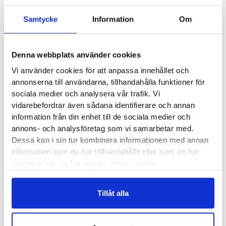
✓
11
Betala säkert och enkelt —
Dam
Samtycke
Information
Om
mängd
Artikelnr:
6366
Kategori:
Löparskor dam
Saldo weblager. För aktuellt butikssaldo, kontakta din närmsta
butik
.
Denna webbplats använder cookies
Vi använder cookies för att anpassa innehållet och
annonserna till användarna, tillhandahålla funktioner för
Produktegenskaper
sociala medier och analysera vår trafik. Vi
vidarebefordrar även sådana identifierare och annan
information från din enhet till de sociala medier och
Stabil men samtidigt flexibel. Väldämpad men också löpglad.
annons- och analysföretag som vi samarbetar med.
Asics GT-2000 11 och dess föregångare har varit sinnebilden
Dessa kan i sin tur kombinera informationen med annan
och måttstocken av en allsidig löparsko. En allt-i ett modell
information som du har tillhandahållit eller som de har
samlat in när du har använt deras tjänster.
som klarar både långpass och fartintervaller. Mycket är
detsamma på denna uppdatering men vi lyfter gärna på
hatten att det stötdämpande materialet i mellansulan både
Tillåt alla
blivit lättare och mjukare.