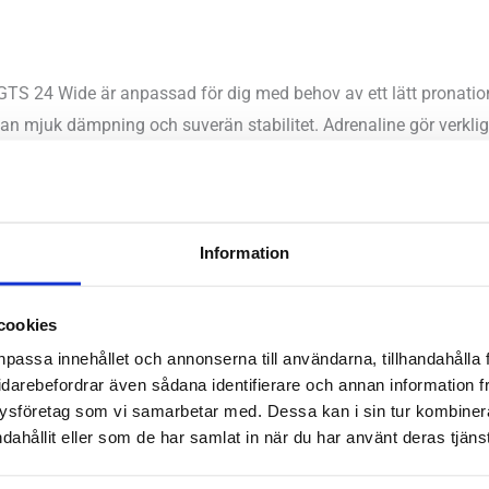
TS 24 Wide är anpassad för dig med behov av ett lätt pronations
lan mjuk dämpning och suverän stabilitet. Adrenaline gör verklig
 de flesta av dina löppass eller för den delen dina promenader. 
stötdämpning och den här versionen är en bredare modell byggd 
Information
ala, höga, låga
onation
cookies
npassa innehållet och annonserna till användarna, tillhandahålla 
9 mm – Framfot 27 mm
idarebefordrar även sådana identifierare och annan information frå
:
12 mm
ysföretag som vi samarbetar med. Dessa kan i sin tur kombine
dahållit eller som de har samlat in när du har använt deras tjänst
kelnummer:
120426