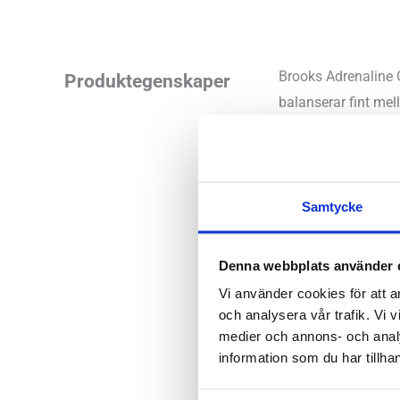
Brooks Adrenaline G
Produktegenskaper
balanserar fint mel
skon du väljer till
framförallt bättre 
Läst:
Bred
Samtycke
Fotvalv:
Norm
Stabilitet:
Pr
Denna webbplats använder 
Vikt:
250 g
Vi använder cookies för att a
Höjd:
Häl 3
och analysera vår trafik. Vi v
Häl-tå dropp
medier och annons- och anal
information som du har tillhan
Brooks arti