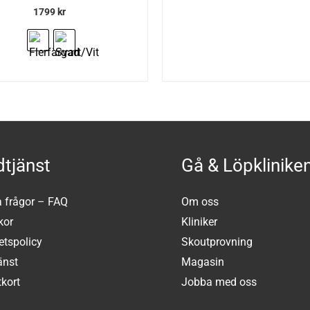
1799
kr
tjänst
Gå & Löpklinike
a frågor – FAQ
Om oss
kor
Kliniker
tetspolicy
Skoutprovning
änst
Magasin
kort
Jobba med oss