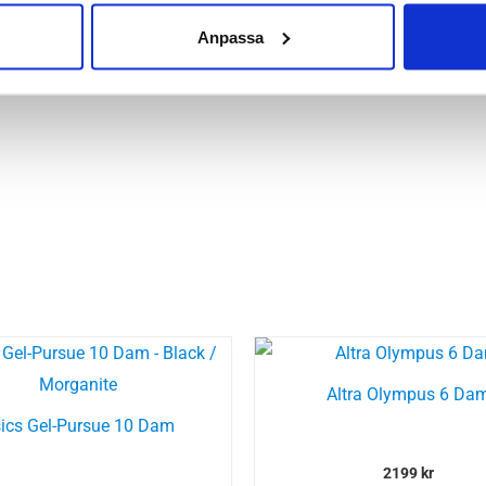
 Hornstull
,
Stockholm Odengatan
,
Stockholm Sickla
,
Stockholm
Anpassa
Altra Olympus 6 Da
ics Gel-Pursue 10 Dam
2199
kr