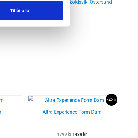
 Storgatan
,
Umeå
,
Uppsala
,
Örnsköldsvik
,
Östersund
Tillåt alla
-20%
m
Altra Experience Form Dam
Det
Det
1799
kr
1439
kr