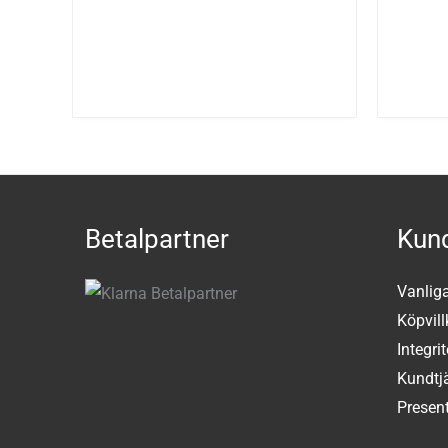
Betalpartner
Kund
Vanlig
Köpvill
Integri
Kundtj
Present