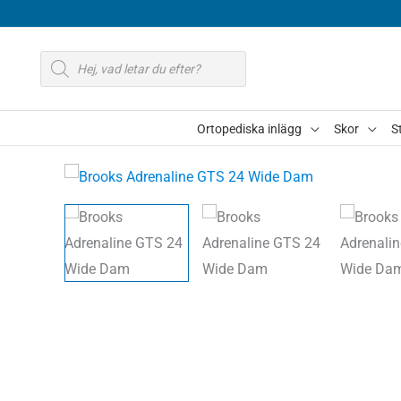
Hoppa
till
Produktsökning
innehåll
Ortopediska inlägg
Skor
S