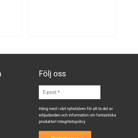
ursprungliga
nuvarande
priset
priset
var:
är:
1799 kr.
1439 kr.
n
Följ oss
Häng med i vårt nyhetsbrev för att ta del av
erbjudanden och information om fantastiska
produkter!
Integritetspolicy