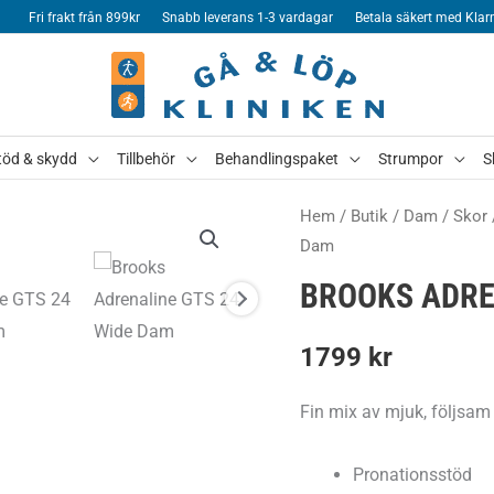
Fri frakt från 899kr
Snabb leverans 1-3 vardagar
Betala säkert med Klar
töd & skydd
Tillbehör
Behandlingspaket
Strumpor
S
Hem
/
Butik
/
Dam
/
Skor
Dam
BROOKS ADREN
1799
kr
Fin mix av mjuk, följsam
Pronationsstöd