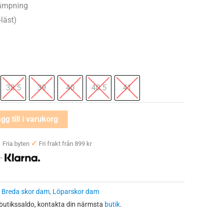
dämpning
läst)
38.5
39
40
40.5
41
gg till i varukorg
✓
✓
Fria byten
Fri frakt från 899 kr
 —
:
Breda skor dam
,
Löparskor dam
 butikssaldo, kontakta din närmsta
butik
.