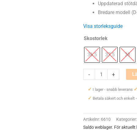
Uppdaterad stöt
Bredare modell (D-
Visa storleksguide
Skostorlek
36.5
37.5
38
Brooks
-
+
Lä
Adrenaline
✓
I lager - snabb leverans
GTS
✓
Betala säkert och enkelt
24
Wide
(D)
Artikelnr:
6610
Kategorier
Dam
Saldo weblager. För aktuellt
mängd