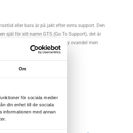
stöd eller bara är på jakt efter extra support. Den
en själ för sitt namn GTS (Go To Support), det är
Årets modell har uppdaterats med ny ovandel men
på en D-läst.
Om
funktioner för sociala medier
n din enhet till de sociala
ra informationen med annan
er.