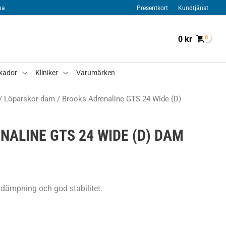
na
Presentkort
Kundtjänst
0
kr
kador
Kliniker
Varumärken
/
Löparskor dam
/ Brooks Adrenaline GTS 24 Wide (D)
ALINE GTS 24 WIDE (D) DAM
 dämpning och god stabilitet.