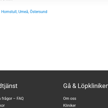
 Hornstull
,
Umeå
,
Östersund
tjänst
Gå & Löpklinike
a frågor – FAQ
Om oss
kor
Kliniker