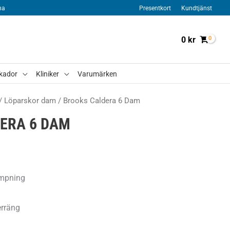
na
Presentkort
Kundtjänst
0
kr
kador
Kliniker
Varumärken
/
Löparskor dam
/ Brooks Caldera 6 Dam
ERA 6 DAM
Det
liga
nuvarande
ämpning
priset
erräng
är: