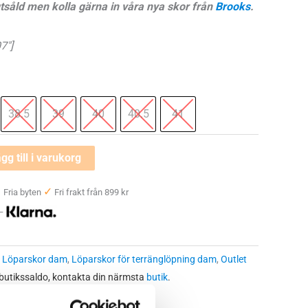
tsåld men kolla gärna in våra nya skor från
Brooks
.
1200 kr.
7″]
38.5
39
40
40.5
41
gg till i varukorg
✓
✓
Fria byten
Fri frakt från 899 kr
 —
:
Löparskor dam
,
Löparskor för terränglöpning dam
,
Outlet
 butikssaldo, kontakta din närmsta
butik
.