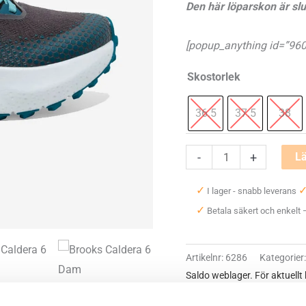
Den här löparskon är slu
1600 kr.
[popup_anything id=”960
Skostorlek
36.5
37.5
38
Brooks
-
+
Lä
Caldera
✓
I lager - snabb leverans
6
✓
Betala säkert och enkelt
Dam
mängd
Artikelnr:
6286
Kategorier
Saldo weblager. För aktuellt