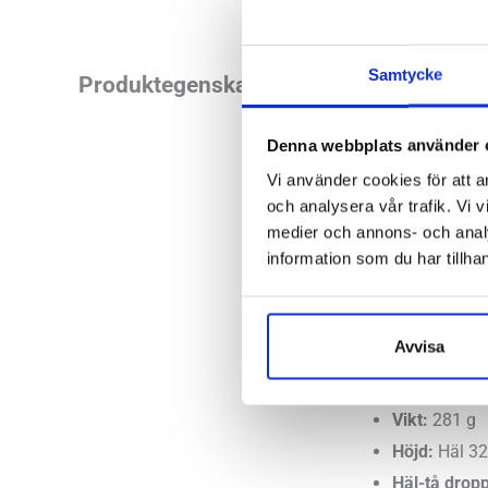
Samtycke
Brooks Caldera är 
Produktegenskaper
genom att spana in 
mellansula med mas
Denna webbplats använder 
trots den mängden s
Vi använder cookies för att a
men med tanke på h
och analysera vår trafik. Vi v
medier och annons- och anal
information som du har tillhan
Brooks Caldera 6 är
lockar mest.
Avvisa
Läst:
Norma
Fotvalv:
Låg
Vikt:
281 g
Höjd:
Häl 3
Häl-tå dropp