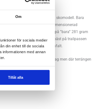
Om
t helt nytt steg för Caldera som skomodell. Bara
rsko vi har att göra med: en överdomensionerad
k om. Brooks Caldera 6 väger in på ”bara” 281 gram
rövre mönster och gör sig allra bäst på trailpassen
funktioner för sociala medier
blem löser uppgiften även på asfalt.
n din enhet till de sociala
ra informationen med annan
er.
ör långa pass på varierade underlag men där terrängen
Tillåt alla