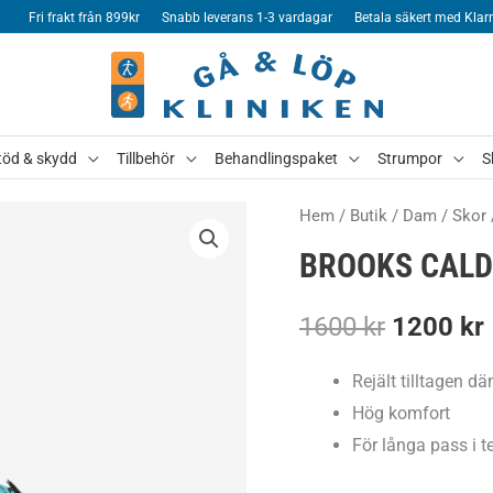
Fri frakt från 899kr
Snabb leverans 1-3 vardagar
Betala säkert med Klar
töd & skydd
Tillbehör
Behandlingspaket
Strumpor
S
Hem
/
Butik
/
Dam
/
Skor
BROOKS CALD
Det
1600
kr
1200
kr
ursprung
Rejält tilltagen d
Hög komfort
priset
För långa pass i t
var: