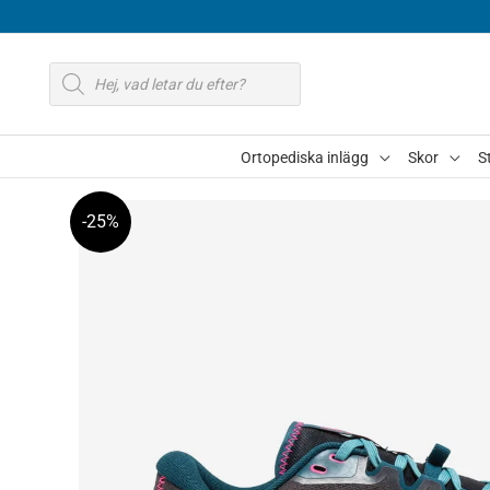
Hoppa
till
Produktsökning
innehåll
Ortopediska inlägg
Skor
S
-25%