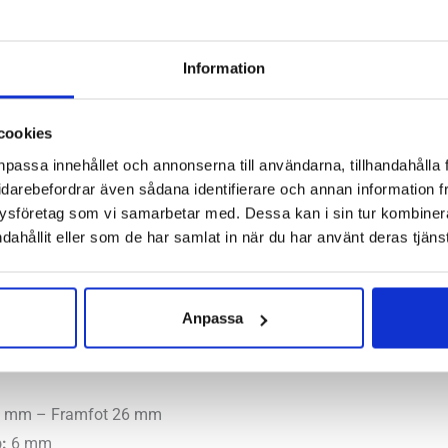
Information
ingen ny sko, men den här uppdateringen får nog ändå ses som et
skons profil så får vi en tydlig föraning om vilken typ av löpa
siv stötdämpning. Om du tror att den är tung och klumpig, tän
cookies
tötsämpning som du får under fötterna. Yttersulan har ett lite g
npassa innehållet och annonserna till användarna, tillhandahålla 
ur mycket dämpning vi har så kan vi garantera att den utan pro
idarebefordrar även sådana identifierare och annan information frå
ysföretag som vi samarbetar med. Dessa kan i sin tur kombine
dahållit eller som de har samlat in när du har använt deras tjänst
 skon för dig som vill ha mycket dämpning eller söker en sko f
Anpassa
l
a, normala, höga
2 mm – Framfot 26 mm
:
6 mm