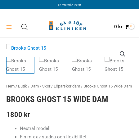
Hoppa
Fri frakt från 899kr
till
innehåll
0
kr
Hem
/
Butik
/
Dam
/
Skor
/
Löparskor dam
/ Brooks Ghost 15 Wide Dam
BROOKS GHOST 15 WIDE DAM
1800
kr
Neutral modell
Fin mix av stadga och flexibilitet