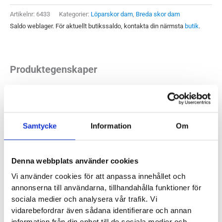
mängd
Artikelnr:
6433
Kategorier:
Löparskor dam
,
Breda skor dam
Saldo weblager. För aktuellt butikssaldo, kontakta din närmsta
butik
.
Produktegenskaper
Brooks Ghost 15 Wide har en bekväm mix av stadga och
flexibilitet. Det är en mjukt stötdämpande neutral modell, där
Samtycke
Information
Om
mellansulan har uppdaterats och fått ett något lättare
material i årets version. I övrigt kommer många känna igen
sig i denna uppskattade modell. Det är en välbalanserad
Denna webbplats använder cookies
löparsko med fin kombination av stabilitet, dämpning och
Vi använder cookies för att anpassa innehållet och
komfort. En sko som med sin bekväma ovandel passar
annonserna till användarna, tillhandahålla funktioner för
många typer av fötter.
sociala medier och analysera vår trafik. Vi
vidarebefordrar även sådana identifierare och annan
Läst:
Bred
information från din enhet till de sociala medier och