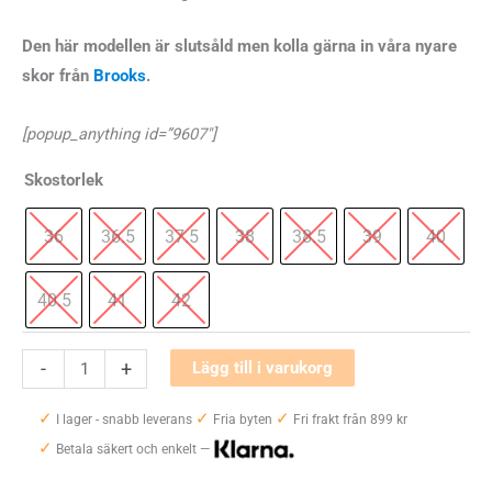
Den här modellen är slutsåld men kolla gärna in våra nyare
skor från
Brooks
.
[popup_anything id=”9607″]
Skostorlek
36
36.5
37.5
38
38.5
39
40
40.5
41
42
Brooks
-
+
Lägg till i varukorg
Ghost
✓
✓
✓
15
I lager - snabb leverans
Fria byten
Fri frakt från 899 kr
✓
Wide
Betala säkert och enkelt —
Dam