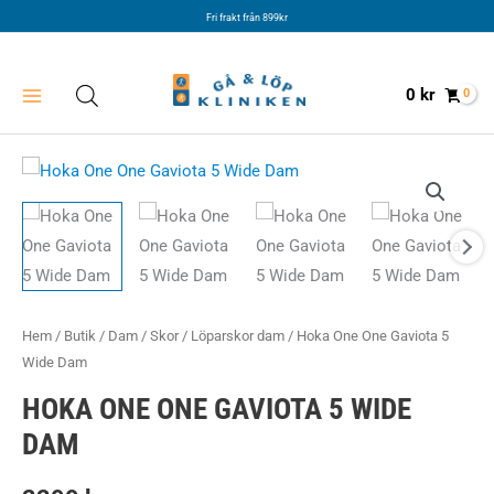
Hoppa
Fri frakt från 899kr
till
innehåll
0
kr
Hem
/
Butik
/
Dam
/
Skor
/
Löparskor dam
/ Hoka One One Gaviota 5
Wide Dam
HOKA ONE ONE GAVIOTA 5 WIDE
DAM