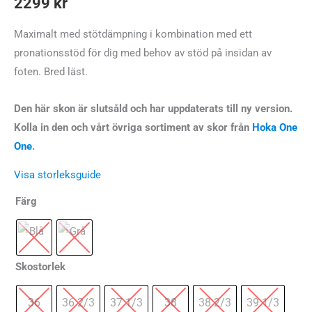
2299
kr
Maximalt med stötdämpning i kombination med ett
pronationsstöd för dig med behov av stöd på insidan av
foten. Bred läst.
Den här skon är slutsåld och har uppdaterats till ny version.
Kolla in den och vårt övriga sortiment av skor från
Hoka One
One
.
Visa storleksguide
Färg
Skostorlek
36
36 2/3
37 1/3
38
38 2/3
39 1/3