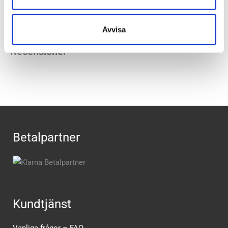
Butiker:
Umeå
,
Uppsala
,
Örnsköldsvik
,
Östersund
Avvisa
Recensioner
Betalpartner
Kundtjänst