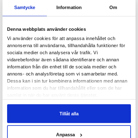
Samtycke
Information
Om
är Hoka One One Gaviota 5 Wide en rejält stötdämpande sko
för dig som behöver ett tydligare pronationsstöd. Men om
föregångaren hade fokus på stabiliteten har den här
Denna webbplats använder cookies
uppdateringen tagit fasta på en bredare passform och
Vi använder cookies för att anpassa innehållet och
mjukare material. Vi gillar den här uppdateringen och tror att
annonserna till användarna, tillhandahålla funktioner för
du som är i behov av en bred modell med både
sociala medier och analysera vår trafik. Vi
pronationsstöd och mycket stötdämpning kommer
vidarebefordrar även sådana identifierare och annan
uppskatta den.
information från din enhet till de sociala medier och
annons- och analysföretag som vi samarbetar med.
Dessa kan i sin tur kombinera informationen med annan
Läst:
Normal, bred
information som du har tillhandahållit eller som de har
Fotvalv:
Normala, låga, höga
samlat in när du har använt deras tjänster.
Stabilitet:
Pronation
Vikt:
251 g
Tillåt alla
Höjd:
Häl mm – Framfot mm
Häl-tå dropp:
6 mm
Hokas artikelnummer:
1134270
Anpassa