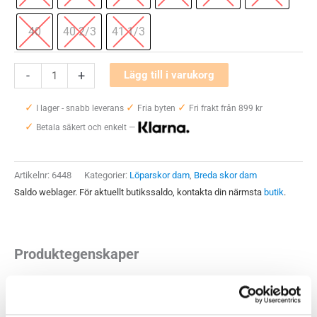
40
40 2/3
41 1/3
Hoka
-
+
Lägg till i varukorg
One
✓
✓
✓
One
I lager - snabb leverans
Fria byten
Fri frakt från 899 kr
✓
Gaviota
Betala säkert och enkelt —
5
Wide
Artikelnr:
6448
Kategorier:
Löparskor dam
,
Breda skor dam
Dam
Saldo weblager. För aktuellt butikssaldo, kontakta din närmsta
butik
.
mängd
Produktegenskaper
Fint uppdaterad har den blivit med mjukare stötdämpning
som ger bekvämare komfort och softare känsla. Fortfarande