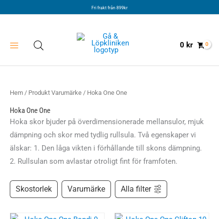
Hoppa
Fri frakt från 899kr
till
innehåll
0
kr
Hem
/ Produkt Varumärke / Hoka One One
Hoka One One
Hoka skor bjuder på överdimensionerade mellansulor, mjuk
dämpning och skor med tydlig rullsula. Två egenskaper vi
älskar: 1. Den låga vikten i förhållande till skons dämpning.
2. Rullsulan som avlastar otroligt fint för framfoten.
Skostorlek
Varumärke
Alla filter