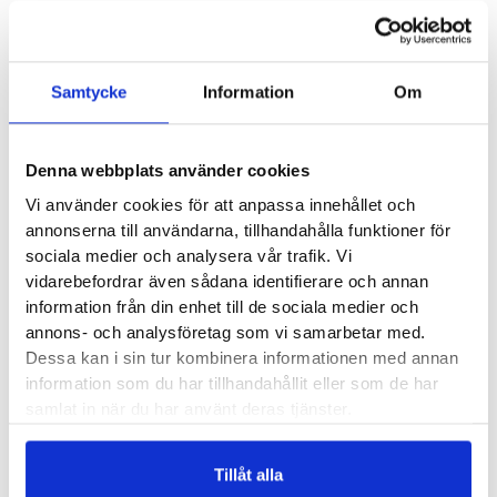
formade. De vanligaste modellerna och deras
egenskaper kan du läsa om här under.
Samtycke
Information
Om
Clifton
- Hokas mest sålda modell och den passar
verkligen fint både till löppasset och som
vardagssko. Helt neutralt uppbyggd med låg vikt
Denna webbplats använder cookies
och mjuk, behaglig dämpning.
Vi använder cookies för att anpassa innehållet och
Bondi
- En av Hokas mest stötdämpande sko. Det
annonserna till användarna, tillhandahålla funktioner för
här är varianten du väljer om du vill ha mycket
sociala medier och analysera vår trafik. Vi
stötdämpning och/eller skönt rull i framfoten.
vidarebefordrar även sådana identifierare och annan
Arahi
- Är du i behov av mer stabilitet och
information från din enhet till de sociala medier och
annons- och analysföretag som vi samarbetar med.
pronationsstöd, då är det Arahi du bör testa. Trots
Dessa kan i sin tur kombinera informationen med annan
stabiliteten är det fortfarande en riktigt lätt sko
information som du har tillhandahållit eller som de har
som klarar allt från intervaller till långa pass.
samlat in när du har använt deras tjänster.
Speedgoat
- Äger skogsstigarna och älskar långa
pass i terrängen. Hoka Speedgoat är för dig som
Tillåt alla
helst njuter (eller plågas) i terrängen och vill ha en