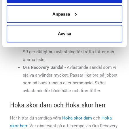
sko som skyddar din kropp maximalt. Den har en
grövre slitsula för att ge bra grepp på blandade
Anpassa
underlag.
Bondi SR
- Liknande modell som sin namne Bondi
Avvisa
fast med ovandel i skinn. Fungerar perfekt som
promenadsko, walkingsko eller arbetssko. Bondi
SR ger riktigt bra avlastning för trötta fötter och
ömma leder.
Ora Recovery Sandal
- Avlastande sandal som vi
själva använder mycket. Passar lika bra på jobbet
som på badstranden eller hemmavid. Skönt
avlastande för både hälar och framfötter.
Hoka skor dam och Hoka skor herr
Här hittar du samtliga våra
Hoka skor dam
och
Hoka
skor herr
. Var observant på att exempelvis Ora Recovery