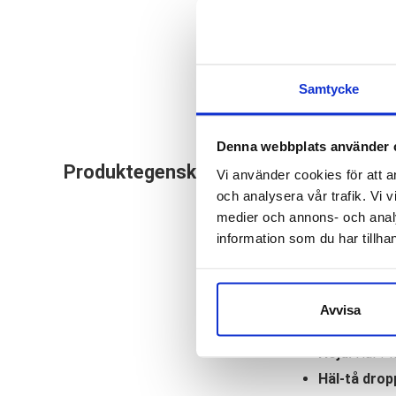
Samtycke
Denna webbplats använder 
Hoka One One Speedg
Produktegenskaper
Vi använder cookies för att a
teknisk terräng. Oc
och analysera vår trafik. Vi v
avlastar din kropp o
medier och annons- och anal
information som du har tillhan
Läst:
Normal
Fotvalv:
Nor
Stabilitet:
N
Avvisa
Vikt:
234 g
Höjd:
Häl ? 
Häl-tå drop