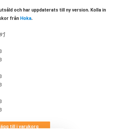
tsåld och har uppdaterats till ny version. Kolla in
 skor från
Hoka
.
9″]
3
3
3
3
3
3
ägg till i varukorg