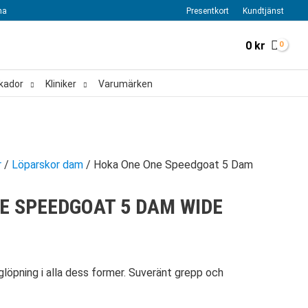
na
Presentkort
Kundtjänst
0
kr
kador
Kliniker
Varumärken
r
/
Löparskor dam
/ Hoka One One Speedgoat 5 Dam
E SPEEDGOAT 5 DAM WIDE
glöpning i alla dess former. Suveränt grepp och