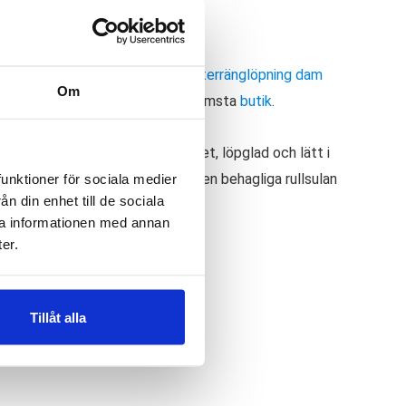
✓
ria byten
Fri frakt från 899 kr
—
r:
Löparskor dam
,
Löparskor för terränglöpning dam
Om
ellt butikssaldo, kontakta din närmsta
butik
.
illräckligt dämpad för lågpasset, löpglad och lätt i
funktioner för sociala medier
ållanden eller halkiga stenar. Den behagliga rullsulan
n din enhet till de sociala
ra informationen med annan
er.
Tillåt alla