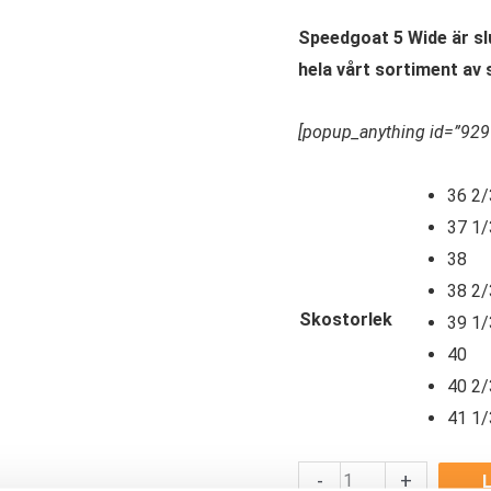
Speedgoat 5 Wide är slu
hela vårt sortiment av
[popup_anything id=”929
36 2/
37 1/
38
38 2/
Skostorlek
39 1/
40
40 2/
41 1/
Hoka
-
+
L