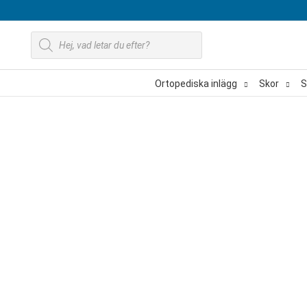
Hoppa
till
Produktsökning
innehåll
Ortopediska inlägg
Skor
S