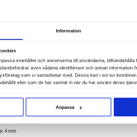
One
✓
✓
I lager - snabb leverans
F
One
✓
Betala säkert och enkelt 
Speedgoat
Artikelnr:
6305
Kategorie
Information
5
Saldo weblager. För aktu
Dam
Wide
cookies
oat 5 är en perfekt partner för dig som älskar terränglöpning. T
mängd
npassa innehållet och annonserna till användarna, tillhandahålla 
h med Vibram Megagrip sulan har du grymt grepp både i leriga förh
idarebefordrar även sådana identifierare och annan information frå
ch ser till att du är piggare även i slutet på ett långpass.
ysföretag som vi samarbetar med. Dessa kan i sin tur kombine
dahållit eller som de har samlat in när du har använt deras tjänst
, bred
mala, låga, höga
eutrala
Anpassa
mm – Framfot ? mm
p:
4 mm