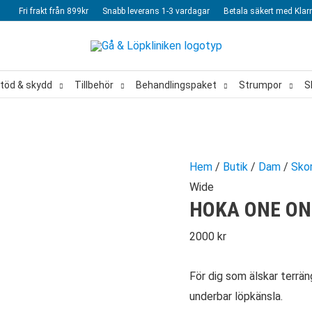
Fri frakt från 899kr
Snabb leverans 1-3 vardagar
Betala säkert med Klar
töd & skydd
Tillbehör
Behandlingspaket
Strumpor
S
Hem
/
Butik
/
Dam
/
Sko
Wide
HOKA ONE ON
2000
kr
För dig som älskar terrän
underbar löpkänsla.