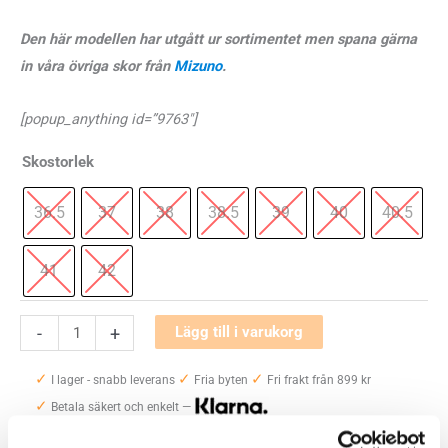
Den här modellen har utgått ur sortimentet men spana gärna
in våra övriga skor från
Mizuno
.
[popup_anything id=”9763″]
Skostorlek
36.5
37
38
38.5
39
40
40.5
41
42
Mizuno
-
+
Lägg till i varukorg
Wave
✓
✓
✓
Inspire
I lager - snabb leverans
Fria byten
Fri frakt från 899 kr
✓
18
Betala säkert och enkelt —
Wide