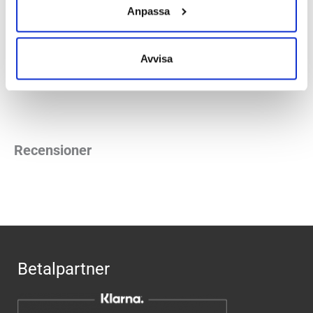
Anpassa
Höjd:
Häl 36 mm – Framfot 24 mm
Häl-tå dropp:
12mm
Avvisa
Butiker:
Umeå
,
Uppsala
Recensioner
Betalpartner