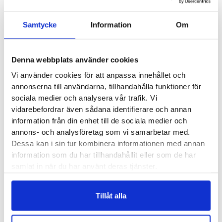
Dam
Artikelnr:
6326
Kategorier:
Löparskor dam
,
Breda skor dam
mängd
Samtycke
Information
Om
Saldo weblager. För aktuellt butikssaldo, kontakta din närmsta
butik
.
Denna webbplats använder cookies
Produktegenskaper
Vi använder cookies för att anpassa innehållet och
annonserna till användarna, tillhandahålla funktioner för
sociala medier och analysera vår trafik. Vi
Mizuno Wave Inspire 18 Wide har en bredare form. Den är ett
vidarebefordrar även sådana identifierare och annan
utmärkt val för dig med lite bredare fötter och som är i behov
information från din enhet till de sociala medier och
av en sko med ett lättare pronationsstöd. Inspire 18 klarar
annons- och analysföretag som vi samarbetar med.
utan besvär en rad olika distanser, allt från kortare intervaller
Dessa kan i sin tur kombinera informationen med annan
till långpass i lite lugnare tempo. Årets modell har fått en ny
information som du har tillhandahållit eller som de har
ovandel som är utan sömmar.
samlat in när du har använt deras tjänster.
Läst:
Bred
Tillåt alla
Fotvalv:
Normala, låga
Vikt:
250 g