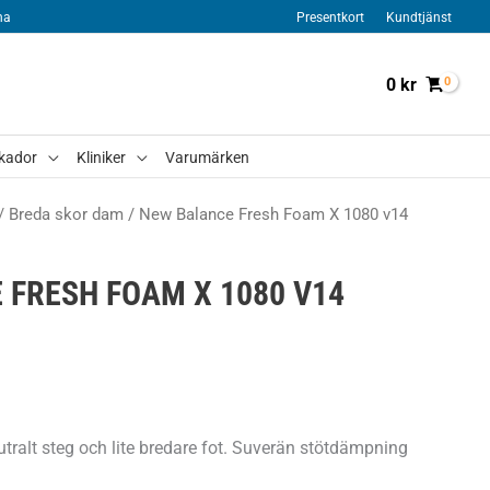
na
Presentkort
Kundtjänst
0
kr
kador
Kliniker
Varumärken
/
Breda skor dam
/ New Balance Fresh Foam X 1080 v14
 FRESH FOAM X 1080 V14
tralt steg och lite bredare fot. Suverän stötdämpning