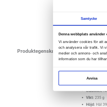
Samtycke
Denna webbplats använder 
Vi använder cookies för att a
och analysera vår trafik. Vi v
Med en mjukt stöt
Produktegenskaper
medier och annons- och anal
1080 är en premium
information som du har tillhan
kombination med en
Läst:
Bred
Avvisa
Fotvalv:
Nor
Stabilitet:
Ne
Vikt:
235 g
Höjd:
Häl 3