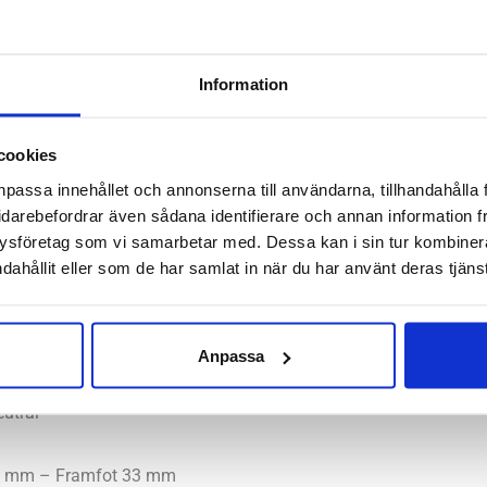
Foam
X
1080
Artikelnr:
6555
Kategorier
Information
v14
Saldo weblager. För aktuellt
Wide
cookies
Dam
npassa innehållet och annonserna till användarna, tillhandahålla 
mängd
idarebefordrar även sådana identifierare och annan information frå
dämpande mellansula ger New Balance Fresh Foam X 1080 v14 e
ysföretag som vi samarbetar med. Dessa kan i sin tur kombine
 modell i New Balance sortiment och är anpassad för dig med et
dahållit eller som de har samlat in när du har använt deras tjänst
 lite bredare passform kommer du hamna helt rätt i den här lö
Anpassa
mala, höga
utral
9 mm – Framfot 33 mm