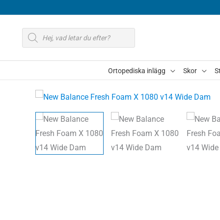
Hoppa
till
Produktsökning
innehåll
Ortopediska inlägg
Skor
S