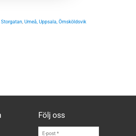
 Storgatan
,
Umeå
,
Uppsala
,
Örnsköldsvik
n
Följ oss