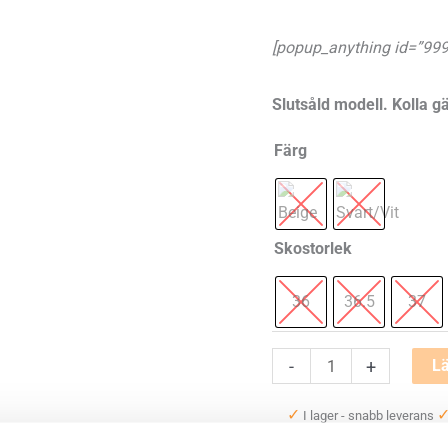
[popup_anything id=”999
Slutsåld modell. Kolla g
Färg
Skostorlek
36
36.5
37
New
-
+
Lä
Balance
✓
I lager - snabb leverans
Fresh
✓
Betala säkert och enkelt