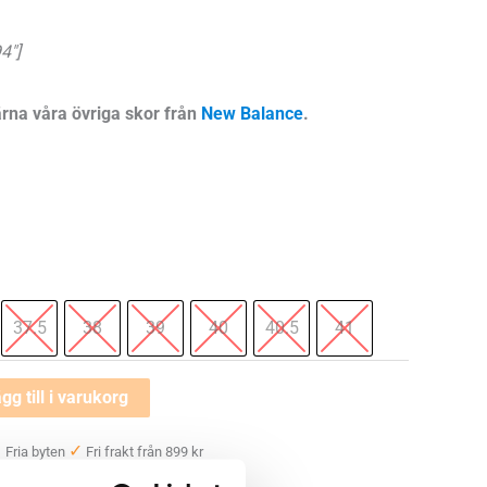
4″]
ärna våra övriga skor från
New Balance
.
37.5
38
39
40
40.5
41
gg till i varukorg
✓
✓
Fria byten
Fri frakt från 899 kr
 —