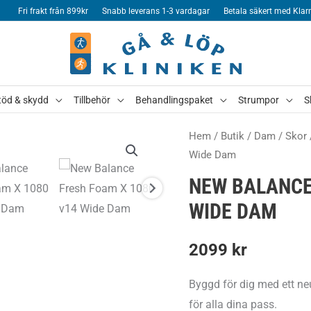
Fri frakt från 899kr
Snabb leverans 1-3 vardagar
Betala säkert med Klar
töd & skydd
Tillbehör
Behandlingspaket
Strumpor
S
Hem
/
Butik
/
Dam
/
Skor
Wide Dam
NEW BALANCE
WIDE DAM
2099
kr
Byggd för dig med ett neu
för alla dina pass.