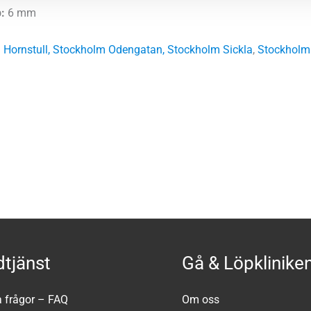
:
6 mm
 Hornstull
,
Stockholm Odengatan
,
Stockholm Sickla
,
Stockholm
tjänst
Gå & Löpklinike
a frågor – FAQ
Om oss