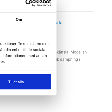
:
Löparskor dam
,
Breda skor dam
Om
 butikssaldo, kontakta din närmsta
butik
.
funktioner för sociala medier
n din enhet till de sociala
n behaglig och komfortabel löpkänsla. Modellen
ra informationen med annan
t neutral löpsteg. Älskar du mjuk dämpning i
er.
parskon.
Tillåt alla