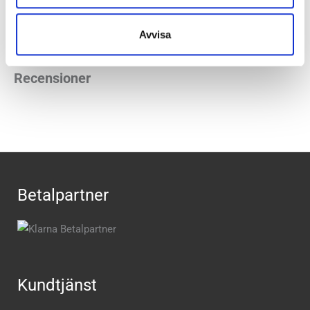
Butiker:
Stockholm Hornstull
,
Stockholm Odengatan
,
Stockholm Sickla
,
Umeå
,
Uppsala
,
Östersund
Avvisa
Recensioner
Betalpartner
Kundtjänst