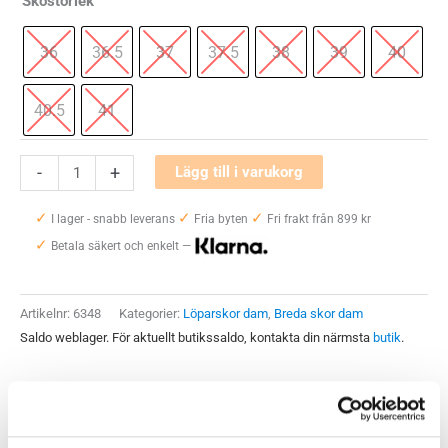
Skostorlek
36
36.5
37
37.5
38
39
40
40.5
41
New
-
+
Lägg till i varukorg
Balance
✓
✓
✓
Fresh
I lager - snabb leverans
Fria byten
Fri frakt från 899 kr
✓
Foam
Betala säkert och enkelt —
X
860v13
Artikelnr:
6348
Kategorier:
Löparskor dam
,
Breda skor dam
Wide
Saldo weblager. För aktuellt butikssaldo, kontakta din närmsta
butik
.
Dam
mängd
Produktegenskaper