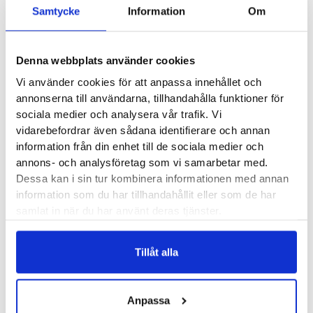
Samtycke
Information
Om
New Balance Fresh Foam X 860v13 är en modell som ger
god stabilitet och härlig stötdämpning. Modellen är byggd på
Denna webbplats använder cookies
en bredare läst och passar dig med behov av lite mer plats
Vi använder cookies för att anpassa innehållet och
för fötterna. Med pronationsstödet lämpar sig 860v13 för dig
annonserna till användarna, tillhandahålla funktioner för
med något lägre fotvalv eller dig som är i behov av att
sociala medier och analysera vår trafik. Vi
stabilisera ditt pronerande löpsteg. Asfalt, grus, elljusspår
vidarebefordrar även sådana identifierare och annan
eller löpband? Den här skon klarar samtliga underlag och
information från din enhet till de sociala medier och
fungerar fint till både långa pass och kortare intervaller med
annons- och analysföretag som vi samarbetar med.
mer fart i.
Dessa kan i sin tur kombinera informationen med annan
information som du har tillhandahållit eller som de har
samlat in när du har använt deras tjänster.
Läst:
Bred
Fotvalv:
Normala, låga
Vikt:
243 g
Tillåt alla
Höjd:
Häl ? mm – Framfot ? mm
Häl-tå dropp:
10 mm
Anpassa