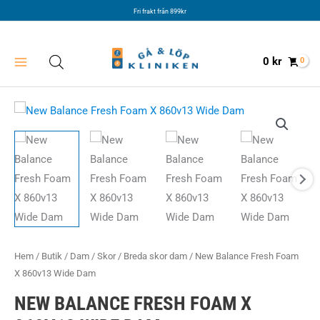
Hoppa
Fri frakt från 899kr
till
innehåll
0
kr
Hem
/
Butik
/
Dam
/
Skor
/
Breda skor dam
/ New Balance Fresh Foam
X 860v13 Wide Dam
NEW BALANCE FRESH FOAM X