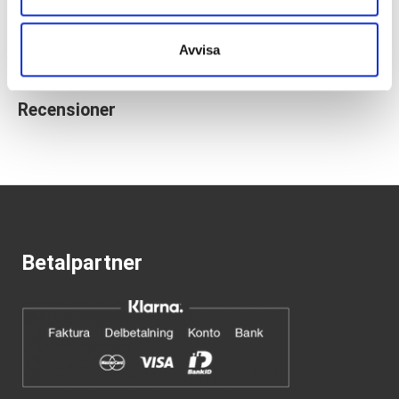
Butiker:
Umeå
,
Uppsala
Avvisa
Recensioner
Betalpartner