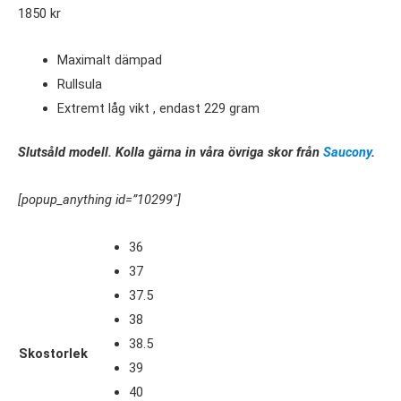
1850
kr
Maximalt dämpad
Rullsula
Extremt låg vikt , endast 229 gram
Slutsåld modell. Kolla gärna in våra övriga skor från
Saucony
.
[popup_anything id=”10299″]
36
37
37.5
38
38.5
Skostorlek
39
40