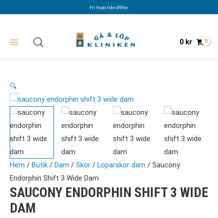
Hoppa
Fri frakt från 899kr
till
innehåll
0
kr
🔍
Hem
/
Butik
/
Dam
/
Skor
/
Löparskor dam
/ Saucony
Endorphin Shift 3 Wide Dam
SAUCONY ENDORPHIN SHIFT 3 WIDE
DAM