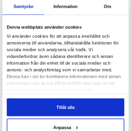
kunna tänka sig att det är en tung och klumpig sko vi har att
Samtycke
Information
Om
göra med. Men icke. Endorphin Shift 3 Dam är raka
motsatsen, den väger in på bara 229 gram. Det är riktigt låg
Denna webbplats använder cookies
vikt för den mängden dämpning som skon ger. Och med
Vi använder cookies för att anpassa innehållet och
tanke på att den kommer fungera som en mängdträningssko
annonserna till användarna, tillhandahålla funktioner för
så har vi ett utmärkt alternativ för dig som vill ha en sko med
sociala medier och analysera vår trafik. Vi
låg vikt, mycket dämpning och avlastande rullsula.
vidarebefordrar även sådana identifierare och annan
Hemligheten till den låga vikten ligger i mellansulan, där
information från din enhet till de sociala medier och
Saucony använt sig av materialet PWRRUN. Det ger en både
annons- och analysföretag som vi samarbetar med.
mjuk och explosiv känsla men med mycket låg vikt.
Dessa kan i sin tur kombinera informationen med annan
information som du har tillhandahållit eller som de har
samlat in när du har använt deras tjänster.
Läst:
Normal, bred
Fotvalv:
Normala, höga
Stabilitet:
Neutral
Tillåt alla
Vikt:
229 g
Höjd:
Häl 39 mm – Framfot 35 mm
Anpassa
Häl-tå dropp:
4 mm