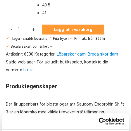
40.5
41
Saucony
-
+
Lägg till i varukorg
Endorphin
✓
✓
✓
I lager - snabb leverans
Fria byten
Fri frakt från 899 kr
Shift
✓
Betala säkert och enkelt —
3
Artikelnr:
6330
Kategorier:
Löparskor dam
,
Breda skor dam
Wide
Saldo weblager. För aktuellt butikssaldo, kontakta din
Dam
närmsta
butik
.
mängd
Produktegenskaper
Det är uppenbart för blotta ögat att Saucony Endorphin Shift
3 är en löparsko med väldigt mycket stötdämpning.
Mellansulan är rejält tilltagen på höjden, vi har hela 39 mm
under hälen och 35 mm under framfoten. Man skulle alltså