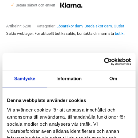
✓
Wide
Betala säkert och enkelt —
Dam
mängd
Artikelnr:
6208
Kategorier:
Löparskor dam
,
Breda skor dam
,
Outlet
Saldo weblager. För aktuellt butikssaldo, kontakta din närmsta
butik
.
Produktegenskaper
Samtycke
Information
Om
Saucony Omni 20 Wide är byggd på en något rakare läst
vilket gör att den passar dig med normala till lite plattare
fotvalv. Den har ett kraftigare pronationsstöd och lämpar sig
Denna webbplats använder cookies
perfekt för dig som pronerar och är i behov av ett tydligt stöd
Vi använder cookies för att anpassa innehållet och
när du springer. Den är stabil men absolut inte styv.
annonserna till användarna, tillhandahålla funktioner för
Stabiliteten till trots så är vikten på den här skon väldigt låg.
sociala medier och analysera vår trafik. Vi
Vi kan sammanfatta Omni med att vara en löpglad sko med
vidarebefordrar även sådana identifierare och annan
mer energi och svikt än vad du kan förvänta dig av en sko