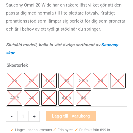
ursprungliga
nuvarande
Saucony Omni 20 Wide har en rakare läst vilket gör att den
passar dig med normala till lite plattare fotvalv. Kraftigt
priset
priset
pronationsstöd som lämpar sig perfekt för dig som pronerar
var:
är:
och är i behov av ett tydligt stöd när du springer.
1600 kr.
1200 kr.
Slutsåld modell, kolla in vårt övriga sortiment av
Saucony
skor
.
Skostorlek
36
37
37.5
38
38.5
39
40
40.5
41
42
42.5
43
Saucony
-
+
Lägg till i varukorg
Omni
✓
✓
✓
20
I lager - snabb leverans
Fria byten
Fri frakt från 899 kr