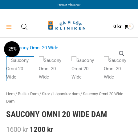
Hoppa
Fri frakt från 899kr
till
innehåll
0
kr
-25%
Hem
/
Butik
/
Dam
/
Skor
/
Löparskor dam
/ Saucony Omni 20 Wide
Dam
SAUCONY OMNI 20 WIDE DAM
Det
Det
1600
kr
1200
kr