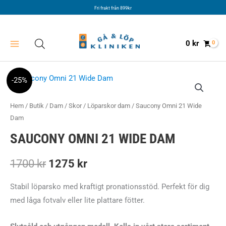
Hoppa
Fri frakt från 899kr
till
innehåll
0
kr
-25%
Hem
/
Butik
/
Dam
/
Skor
/
Löparskor dam
/ Saucony Omni 21 Wide
Dam
SAUCONY OMNI 21 WIDE DAM
Det
Det
1700
kr
1275
kr
ursprungliga
nuvarande
Stabil löparsko med kraftigt pronationsstöd. Perfekt för dig
med låga fotvalv eller lite plattare fötter.
priset
priset
var:
är: