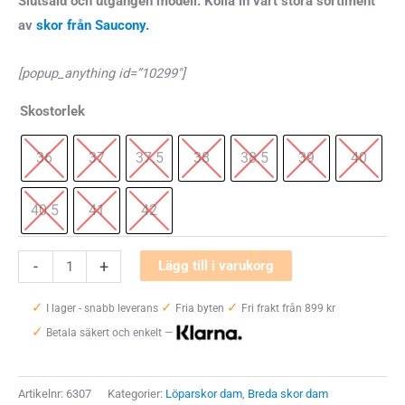
Slutsåld och utgången modell. Kolla in vårt stora sortiment
av
skor från Saucony.
1700 kr.
1275 kr.
[popup_anything id=”10299″]
Skostorlek
36
37
37.5
38
38.5
39
40
40.5
41
42
Saucony
-
+
Lägg till i varukorg
Omni
✓
✓
✓
21
I lager - snabb leverans
Fria byten
Fri frakt från 899 kr
✓
Wide
Betala säkert och enkelt —
Dam
mängd
Artikelnr:
6307
Kategorier:
Löparskor dam
,
Breda skor dam