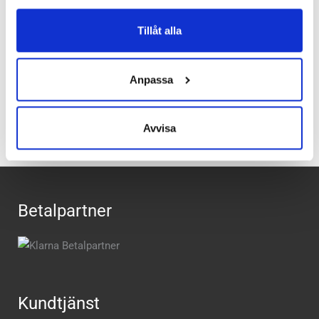
Häl-tå dropp:
8 mm
Tillåt alla
Butiker:
Umeå
,
Uppsala
Anpassa
Recensioner
Avvisa
Betalpartner
Kundtjänst