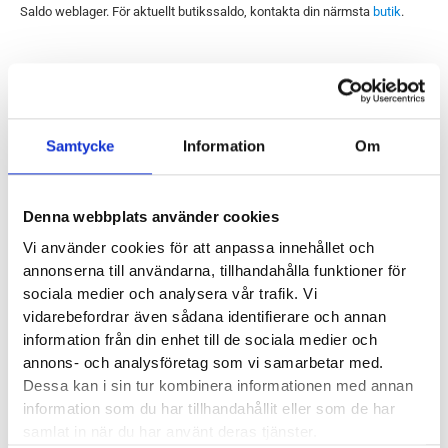
Saldo weblager. För aktuellt butikssaldo, kontakta din närmsta
butik
.
Produktegenskaper
Samtycke
Information
Om
Saucony Omni 21 Wide är anpassad för dig med lägre fotvalv
och som är i behov av pronationsstöd. Just Wide modellen
(bredare variant) lämpar sig väl för lägre valv då merparten av
Denna webbplats använder cookies
dessa ofta har lite bredare fötter. Omni 21 Wide är byggd för
Vi använder cookies för att anpassa innehållet och
löpning på asfalt, grusvägar, elljusspår och löpband. Den gör
annonserna till användarna, tillhandahålla funktioner för
sociala medier och analysera vår trafik. Vi
sig helt enkelt bäst på jämnare, slätare underlag.
vidarebefordrar även sådana identifierare och annan
information från din enhet till de sociala medier och
Läst:
Normal, bred
annons- och analysföretag som vi samarbetar med.
Fotvalv:
Normala, låga
Dessa kan i sin tur kombinera informationen med annan
Vikt:
? g
information som du har tillhandahållit eller som de har
Höjd:
Häl ? mm – Framfot ? mm
samlat in när du har använt deras tjänster.