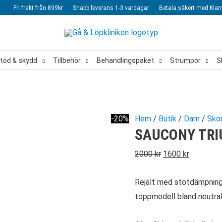
Fri frakt från 899kr
Snabb leverans 1-3 vardagar
Betala säkert med Klar
töd & skydd
Tillbehör
Behandlingspaket
Strumpor
S
-20%
Hem
/
Butik
/
Dam
/
Sko
SAUCONY TRI
Det
Det
2000
kr
1600
kr
ursprungliga
nuvarand
Rejält med stötdämpning
priset
priset
toppmodell bland neutral
var:
är:
2000 kr.
1600 kr.