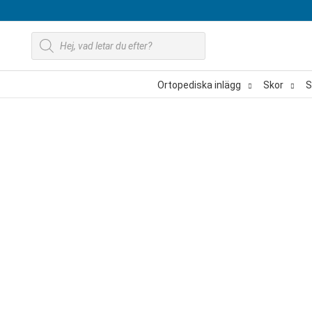
Hoppa
till
Produktsökning
innehåll
Ortopediska inlägg
Skor
S