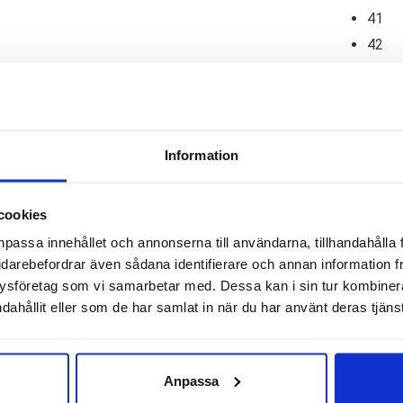
41
42
Saucony
-
+
L
Triumph
✓
✓
I lager - snabb leverans
F
20
✓
Betala säkert och enkelt 
Information
Dam
Artikelnr:
6309
Kategorie
mängd
Saldo weblager. För aktu
cookies
npassa innehållet och annonserna till användarna, tillhandahålla 
 är en toppmodell bland neutrala löparskor. I Triumph får du ri
idarebefordrar även sådana identifierare och annan information frå
ssen. Har du ömhet i fötterna eller bara vill ha det mjukt under 
ysföretag som vi samarbetar med. Dessa kan i sin tur kombine
dahållit eller som de har samlat in när du har använt deras tjänst
ny har uppdaterat den här versionen med en högre mellansula o
ötdämpning men samtidigt ca 30 gram lättare än föregående vers
Anpassa
l