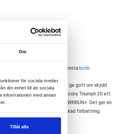
ägg till i varukorg
✓
ria byten
Fri frakt från 899 kr
—
Om
r:
Löparskor dam
,
Outlet
ellt butikssaldo, kontakta din närmsta
butik
.
funktioner för sociala medier
ktigt mycket stötdämpning för att ge gott om skydd
n din enhet till de sociala
trampdynorna när du springer är Saucony Triumph 20 ett
ra informationen med annan
er.
ch använder sig nu av materialet PWRRUN+. Det ger en
ion. I vår mening en riktigt lyckad förbättring.
Tillåt alla