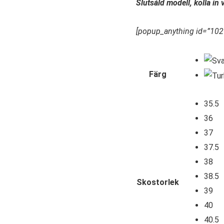
Slutsåld modell, kolla in
[popup_anything id=”102
Färg
35.5
36
37
37.5
38
38.5
Skostorlek
39
40
40.5