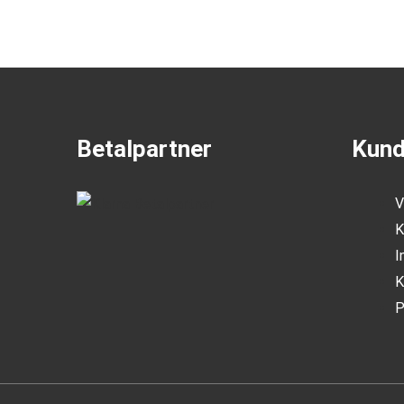
Betalpartner
Kund
V
K
I
K
P