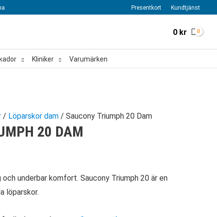
na
Presentkort
Kundtjänst
0
kr
kador
Kliniker
Varumärken
r
/
Löparskor dam
/ Saucony Triumph 20 Dam
UMPH 20 DAM
e
 och underbar komfort. Saucony Triumph 20 är en
a löparskor.