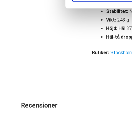
Fotvalv:
Nor
Stabilitet:
N
Vikt:
243 g
Höjd:
Häl 37
Häl-tå drop
Butiker:
Stockholm
Recensioner