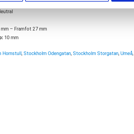
mala, höga
eutral
 mm – Framfot 27 mm
p:
10 mm
 Hornstull
,
Stockholm Odengatan
,
Stockholm Storgatan
,
Umeå