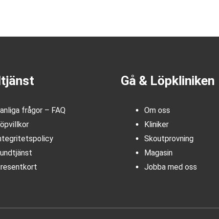
tjänst
Gå & Löpkliniken
anliga frågor – FAQ
Om oss
öpvillkor
Kliniker
ntegritetspolicy
Skoutprovning
undtjänst
Magasin
resentkort
Jobba med oss