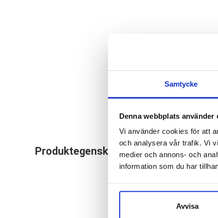
Samtycke
Denna webbplats använder 
Vi använder cookies för att a
Saucony Triumph 20
och analysera vår trafik. Vi v
Produktegenskaper
till de långa löppa
medier och annons- och anal
information som du har tillhan
perfekt val. Sauco
sko med ännu mer st
Avvisa
Läst:
Norma