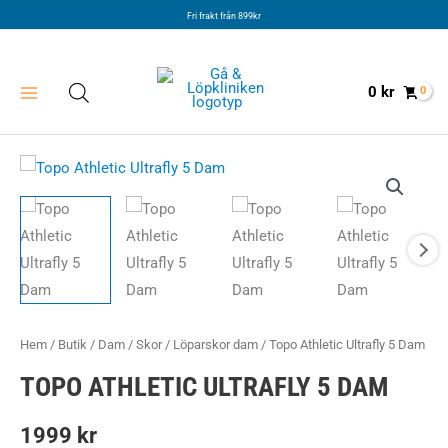
Hoppa
Fri frakt från 899kr
till
innehåll
0
kr
Hem
/
Butik
/
Dam
/
Skor
/
Löparskor dam
/ Topo Athletic Ultrafly 5 Dam
TOPO ATHLETIC ULTRAFLY 5 DAM
1999
kr