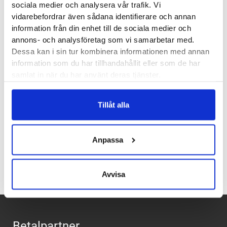
sociala medier och analysera vår trafik. Vi
Stabilitet:
Pronation
vidarebefordrar även sådana identifierare och annan
Vikt:
227 g
information från din enhet till de sociala medier och
Höjd:
Häl 30 mm – Framfot 25 mm
annons- och analysföretag som vi samarbetar med.
Häl-tå dropp:
5 mm
Dessa kan i sin tur kombinera informationen med annan
information som du har tillhandahållit eller som de har
samlat in när du har använt deras tjänster.
Butiker:
Stockholm Hornstull
,
Stockholm Odengatan
,
Stockholm Storgatan
,
Stockholm Sickla
,
Umeå
,
Uppsala
,
Örnsköldsvik
Tillåt alla
Recensioner
Anpassa
Avvisa
Betalpartner