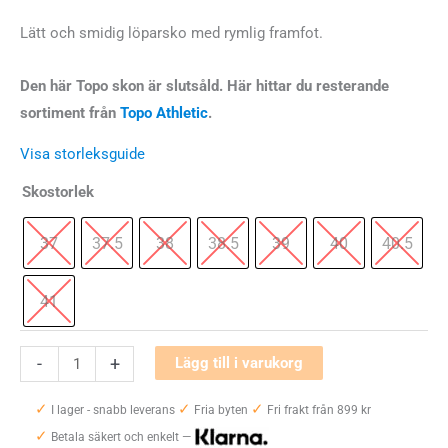
Lätt och smidig löparsko med rymlig framfot.
Den här Topo skon är slutsåld. Här hittar du resterande
sortiment från
Topo Athletic
.
Visa storleksguide
Skostorlek
37
37.5
38
38.5
39
40
40.5
41
Topo
-
+
Lägg till i varukorg
Athletic
✓
✓
✓
Ultrafly
I lager - snabb leverans
Fria byten
Fri frakt från 899 kr
✓
5
Betala säkert och enkelt —