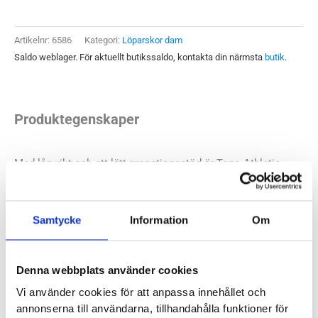
Dam
mängd
Artikelnr:
6586
Kategori:
Löparskor dam
Saldo weblager. För aktuellt butikssaldo, kontakta din närmsta
butik
.
Produktegenskaper
Med låg vikt och ett lätt pronationsstöd är Topo Athletic
Ultrafly 5 en modell som många trivs med. Årets variant har
fått två millimeter tjockare mellansula och därmed mer
dämpning än sin föregångare. Ultrafly 5 är en löparsko för dig
Samtycke
Information
Om
som vill ha mer utrymme över framfoten utan att skon blir
alltför bred kring hälen.
Denna webbplats använder cookies
Vi använder cookies för att anpassa innehållet och
Läst:
Normal, bred
annonserna till användarna, tillhandahålla funktioner för
Fotvalv:
Normala, låga