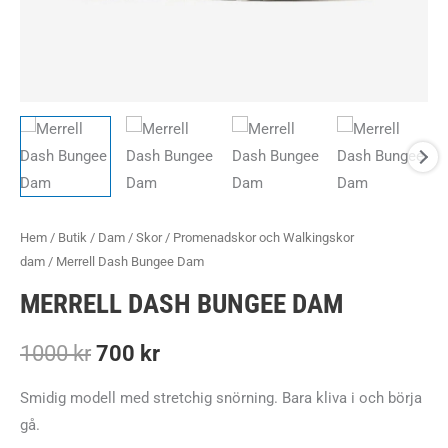
Hem
/
Butik
/
Dam
/
Skor
/
Promenadskor och Walkingskor
dam
/ Merrell Dash Bungee Dam
MERRELL DASH BUNGEE DAM
Det
Det
1000
kr
700
kr
ursprungliga
nuvarande
Smidig modell med stretchig snörning. Bara kliva i och börja
gå.
priset
priset