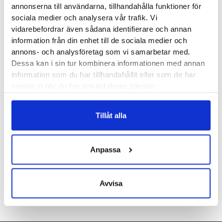
annonserna till användarna, tillhandahålla funktioner för
sociala medier och analysera vår trafik. Vi
vidarebefordrar även sådana identifierare och annan
På Merrell Dash Bungee är snörningen stretchig vilket gör att
information från din enhet till de sociala medier och
du bara drar på dig skon och börjar gå. Ingen knytning krävs.
annons- och analysföretag som vi samarbetar med.
Modellen är lätt, luftig och oerhört smidig. En klockren
Dessa kan i sin tur kombinera informationen med annan
modell för dina vardagsäventyr.
information som du har tillhandahållit eller som de har
samlat in när du har använt deras tjänster.
Läst:
Normal
Material:
Textil
Tillåt alla
Butiker:
Umeå
Anpassa
Recensioner
Avvisa