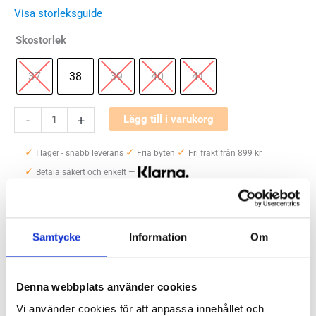
Visa storleksguide
var:
är:
Skostorlek
1000 kr.
700 kr.
37
38
39
40
41
Merrell
-
+
Lägg till i varukorg
Dash
✓
✓
✓
Bungee
I lager - snabb leverans
Fria byten
Fri frakt från 899 kr
✓
Dam
Betala säkert och enkelt —
mängd
Artikelnr:
5266
Kategorier:
Outlet
,
Promenadskor och Walkingskor dam
Samtycke
Information
Om
Saldo weblager. För aktuellt butikssaldo, kontakta din närmsta
butik
.
Denna webbplats använder cookies
Vi använder cookies för att anpassa innehållet och
Produktegenskaper