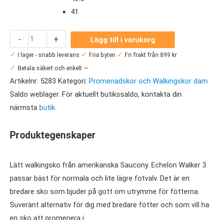
41
Saucony
-
+
Lägg till i varukorg
Echelon
✓
✓
✓
I lager - snabb leverans
Fria byten
Fri frakt från 899 kr
Walker
✓
Betala säkert och enkelt —
3
Artikelnr:
5283
Kategori:
Promenadskor och Walkingskor dam
Wide
Saldo weblager. För aktuellt butikssaldo, kontakta din
Dam
närmsta
butik
.
mängd
Produktegenskaper
Lätt walkingsko från amerikanska Saucony. Echelon Walker 3
passar bäst för normala och lite lägre fotvalv. Det är en
bredare sko som bjuder på gott om utrymme för fötterna.
Suveränt alternativ för dig med bredare fötter och som vill ha
en sko att promenera i.