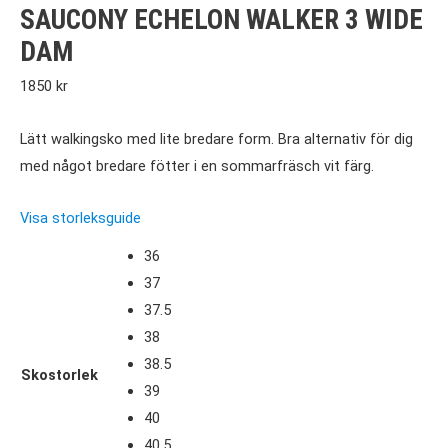
SAUCONY ECHELON WALKER 3 WIDE
DAM
1850
kr
Lätt walkingsko med lite bredare form. Bra alternativ för dig
med något bredare fötter i en sommarfräsch vit färg.
Visa storleksguide
36
37
37.5
38
38.5
Skostorlek
39
40
40.5