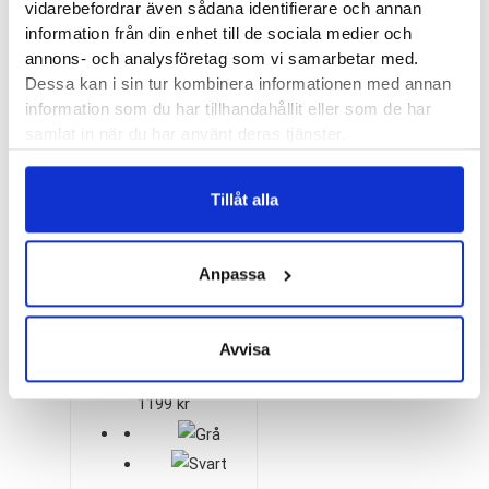
vidarebefordrar även sådana identifierare och annan
information från din enhet till de sociala medier och
New Balance
annons- och analysföretag som vi samarbetar med.
Fresh Foam X
Dessa kan i sin tur kombinera informationen med annan
More v6 Wide (D)
information som du har tillhandahållit eller som de har
1999
kr
Dam
samlat in när du har använt deras tjänster.
Tillåt alla
Anpassa
New Balance
880v5 Wide Dam
Avvisa
1199
kr