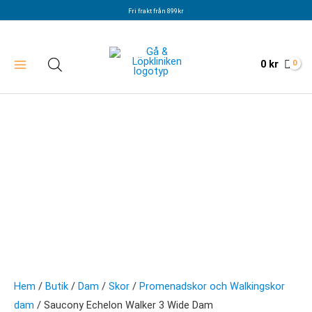
Hoppa
Fri frakt från 899kr
till
innehåll
0
kr
Hem
/
Butik
/
Dam
/
Skor
/
Promenadskor och Walkingskor
dam
/ Saucony Echelon Walker 3 Wide Dam