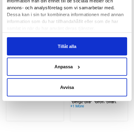
Think! Camilla
Oofos Oocloog Dam
information från din enhet till de sociala medier och
annons- och analysföretag som vi samarbetar med.
Dessa kan i sin tur kombinera informationen med annan
1300
kr
850
kr
information som du har tillhandahållit eller som de har
samlat in när du har använt deras tjänster.
Tillåt alla
Oofos Ooahh Sport
Slide Dam
Hoka One One Ora
Anpassa
Recovery Slide 3
Unisex
750
kr
899
kr
Avvisa
+1 More