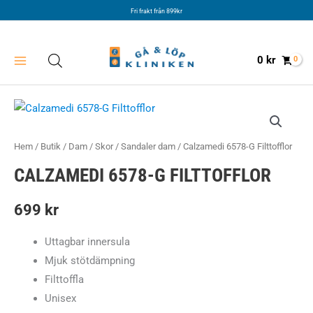
Hoppa
Fri frakt från 899kr
till
innehåll
0
kr
Hem
/
Butik
/
Dam
/
Skor
/
Sandaler dam
/ Calzamedi 6578-G Filttofflor
CALZAMEDI 6578-G FILTTOFFLOR
699
kr
Uttagbar innersula
Mjuk stötdämpning
Filttoffla
Unisex