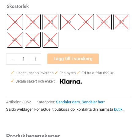
Skostorlek
36
37
38
39
40
41
42
43
44
45
Calzamedi
-
+
Lägg till i varukorg
6578-
✓
✓
✓
G
I lager - snabb leverans
Fria byten
Fri frakt från 899 kr
✓
Filttofflor
Betala säkert och enkelt —
mängd
Artikelnr:
8052
Kategorier:
Sandaler dam
,
Sandaler herr
Saldo weblager. För aktuellt butikssaldo, kontakta din närmsta
butik
.
Produktegenskaper