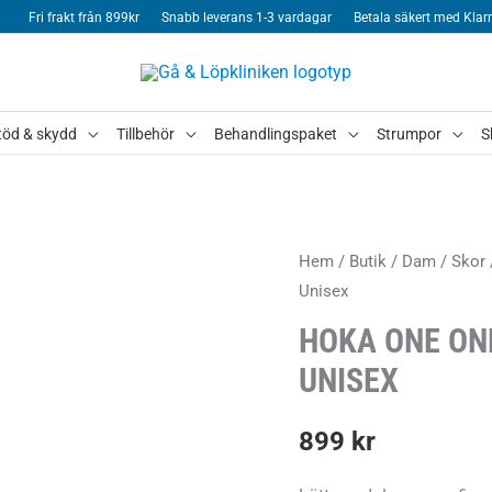
Fri frakt från 899kr
Snabb leverans 1-3 vardagar
Betala säkert med Klar
töd & skydd
Tillbehör
Behandlingspaket
Strumpor
S
Hem
/
Butik
/
Dam
/
Skor
Unisex
HOKA ONE ONE
UNISEX
899
kr