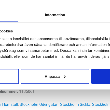
Recovery
Artikelnr:
8092
Kategorier
Saldo weblager. För aktuellt
Slide
Information
3
Unisex
cookies
mängd
npassa innehållet och annonserna till användarna, tillhandahålla 
komfort och fantastisk avlastning bör du testa att kliva in i Ho
idarebefordrar även sådana identifierare och annan information frå
r både fötter och kropp avlastning. Med en mjuk sula och gott o
ysföretag som vi samarbetar med. Dessa kan i sin tur kombine
dahållit eller som de har samlat in när du har använt deras tjänst
men också ömhet uppåt i kroppen.
l
Anpassa
nnersula:
Nej
A
kelnummer:
1135061
 Hornstull
,
Stockholm Odengatan
,
Stockholm Sickla
,
Stockholm