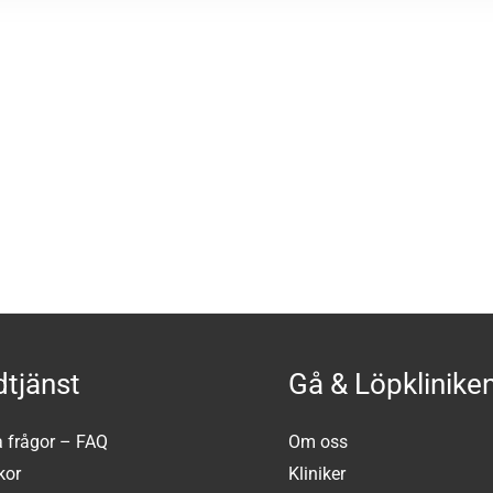
tjänst
Gå & Löpklinike
a frågor – FAQ
Om oss
kor
Kliniker