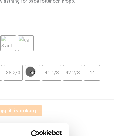
vlastning för både fötter och kropp.
38 2/3
40
41 1/3
42 2/3
44
gg till i varukorg
✓
ia byten
Fri frakt från 899 kr