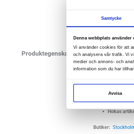
Samtycke
Denna webbplats använder 
Vi använder cookies för att a
Önskar du underbar 
Produktegenskaper
och analysera vår trafik. Vi v
lätt sandal som ge
medier och annons- och anal
information som du har tillhan
smärtor i hälarna 
Läst:
Norma
Avvisa
Löstagbar i
Material:
EV
Hokas arti
Butiker:
Stockholm