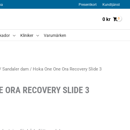
na
Presentkort
Kundtjänst
0
kr
kador
Kliniker
Varumärken
/
Sandaler dam
/ Hoka One One Ora Recovery Slide 3
 ORA RECOVERY SLIDE 3