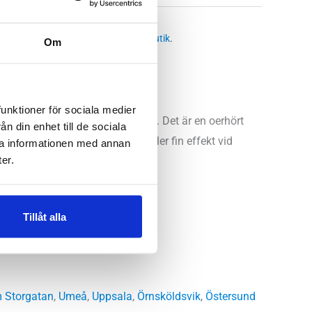
:
Sandaler dam
,
Sandaler herr
 butikssaldo, kontakta din närmsta
butik
.
Om
funktioner för sociala medier
ka One One Ora Recovery Slide 3. Det är en oerhört
n din enhet till de sociala
m stötdämpning ger Hoka sandaler fin effekt vid
ra informationen med annan
er.
Tillåt alla
 Storgatan
,
Umeå
,
Uppsala
,
Örnsköldsvik
,
Östersund