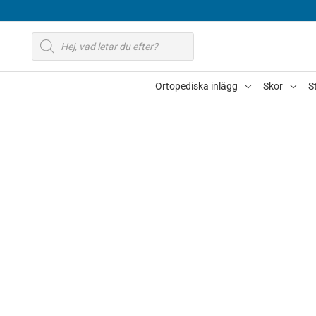
Hoppa
till
Produktsökning
innehåll
Ortopediska inlägg
Skor
S