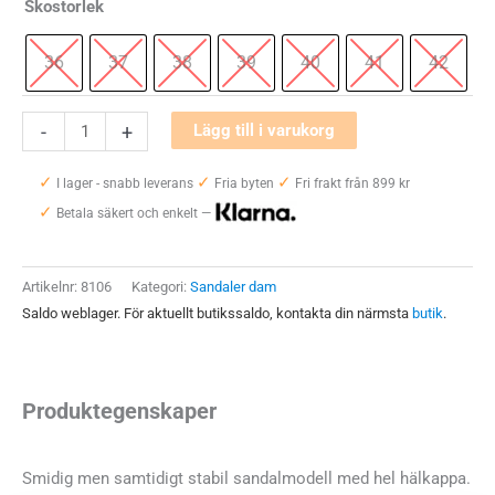
Skostorlek
36
37
38
39
40
41
42
New
-
+
Lägg till i varukorg
Feet
✓
✓
✓
251-
I lager - snabb leverans
Fria byten
Fri frakt från 899 kr
✓
21
Betala säkert och enkelt —
Dam
mängd
Artikelnr:
8106
Kategori:
Sandaler dam
Saldo weblager. För aktuellt butikssaldo, kontakta din närmsta
butik
.
Produktegenskaper
Smidig men samtidigt stabil sandalmodell med hel hälkappa.