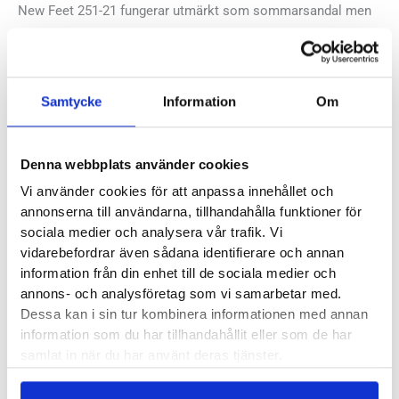
New Feet 251-21 fungerar utmärkt som sommarsandal men
är också en omtyckt modell på arbetet eller hemmavid.
Läst:
Normal, bred
Samtycke
Information
Om
Material:
Slätt kalvskinn
Löstagbar innersula:
Ja
Denna webbplats använder cookies
Butiker:
Stockholm Hornstull
,
Stockholm Odengatan
,
Vi använder cookies för att anpassa innehållet och
Stockholm Storgatan
,
Stockholm Sickla
,
Umeå
,
Uppsala
,
annonserna till användarna, tillhandahålla funktioner för
Örnsköldsvik
,
Östersund
sociala medier och analysera vår trafik. Vi
vidarebefordrar även sådana identifierare och annan
information från din enhet till de sociala medier och
annons- och analysföretag som vi samarbetar med.
Dessa kan i sin tur kombinera informationen med annan
Recensioner
information som du har tillhandahållit eller som de har
samlat in när du har använt deras tjänster.